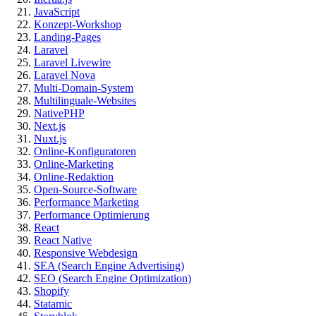
JavaScript
Konzept-Workshop
Landing-Pages
Laravel
Laravel Livewire
Laravel Nova
Multi-Domain-System
Multilinguale-Websites
NativePHP
Next.js
Nuxt.js
Online-Konfiguratoren
Online-Marketing
Online-Redaktion
Open-Source-Software
Performance Marketing
Performance Optimierung
React
React Native
Responsive Webdesign
SEA (Search Engine Advertising)
SEO (Search Engine Optimization)
Shopify
Statamic