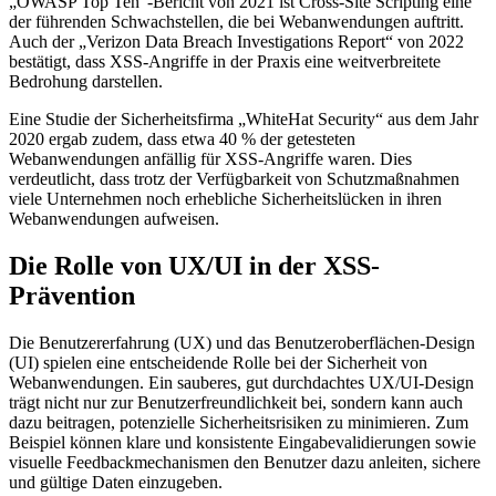
„OWASP Top Ten“-Bericht von 2021 ist Cross-Site Scripting eine
der führenden Schwachstellen, die bei Webanwendungen auftritt.
Auch der „Verizon Data Breach Investigations Report“ von 2022
bestätigt, dass XSS-Angriffe in der Praxis eine weitverbreitete
Bedrohung darstellen.
Eine Studie der Sicherheitsfirma „WhiteHat Security“ aus dem Jahr
2020 ergab zudem, dass etwa 40 % der getesteten
Webanwendungen anfällig für XSS-Angriffe waren. Dies
verdeutlicht, dass trotz der Verfügbarkeit von Schutzmaßnahmen
viele Unternehmen noch erhebliche Sicherheitslücken in ihren
Webanwendungen aufweisen.
Die Rolle von UX/UI in der XSS-
Prävention
Die Benutzererfahrung (UX) und das Benutzeroberflächen-Design
(UI) spielen eine entscheidende Rolle bei der Sicherheit von
Webanwendungen. Ein sauberes, gut durchdachtes UX/UI-Design
trägt nicht nur zur Benutzerfreundlichkeit bei, sondern kann auch
dazu beitragen, potenzielle Sicherheitsrisiken zu minimieren. Zum
Beispiel können klare und konsistente Eingabevalidierungen sowie
visuelle Feedbackmechanismen den Benutzer dazu anleiten, sichere
und gültige Daten einzugeben.