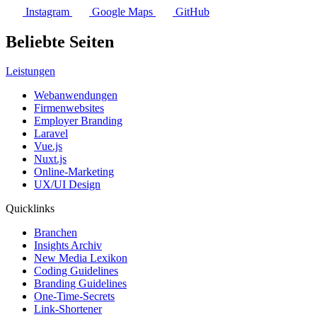
Instagram
Google Maps
GitHub
Beliebte Seiten
Leistungen
Webanwendungen
Firmenwebsites
Employer Branding
Laravel
Vue.js
Nuxt.js
Online-Marketing
UX/UI Design
Quicklinks
Branchen
Insights Archiv
New Media Lexikon
Coding Guidelines
Branding Guidelines
One-Time-Secrets
Link-Shortener