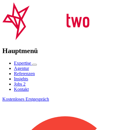
Hauptmenü
Expertise
Agentur
Referenzen
Insights
Jobs
2
Kontakt
Kostenloses Erstgespräch