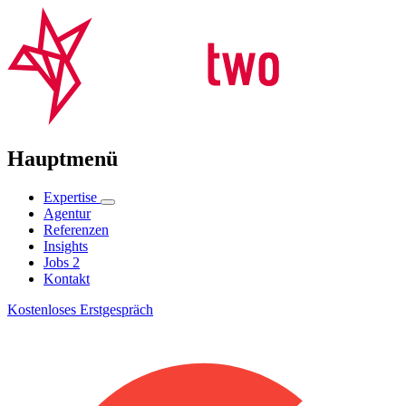
Hauptmenü
Expertise
Agentur
Referenzen
Insights
Jobs
2
Kontakt
Kostenloses Erstgespräch