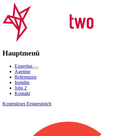
Hauptmenü
Expertise
Agentur
Referenzen
Insights
Jobs
2
Kontakt
Kostenloses Erstgespräch