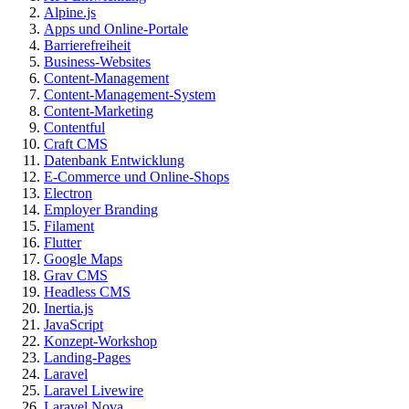
Alpine.js
Apps und Online-Portale
Barrierefreiheit
Business-Websites
Content-Management
Content-Management-System
Content-Marketing
Contentful
Craft CMS
Datenbank Entwicklung
E-Commerce und Online-Shops
Electron
Employer Branding
Filament
Flutter
Google Maps
Grav CMS
Headless CMS
Inertia.js
JavaScript
Konzept-Workshop
Landing-Pages
Laravel
Laravel Livewire
Laravel Nova