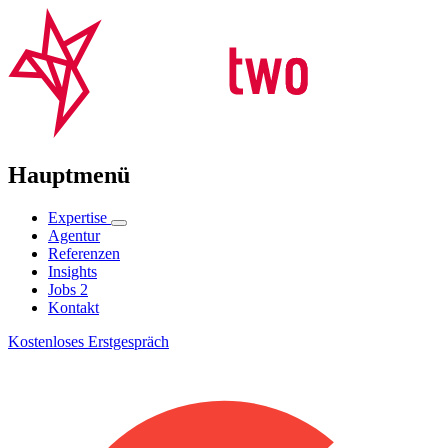
Hauptmenü
Expertise
Agentur
Referenzen
Insights
Jobs
2
Kontakt
Kostenloses Erstgespräch