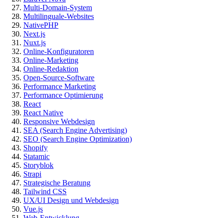
Multi-Domain-System
Multilinguale-Websites
NativePHP
Next.js
Nuxt.js
Online-Konfiguratoren
Online-Marketing
Online-Redaktion
Open-Source-Software
Performance Marketing
Performance Optimierung
React
React Native
Responsive Webdesign
SEA (Search Engine Advertising)
SEO (Search Engine Optimization)
Shopify
Statamic
Storyblok
Strapi
Strategische Beratung
Tailwind CSS
UX/UI Design und Webdesign
Vue.js
Web-Entwicklung