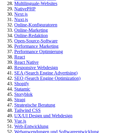
Multilinguale-Websites
NativePHP
Next.js
Nuxt.js
Online-Konfiguratoren
Online-Marketing
Online-Redaktion
Open-Source-Software
Performance Marketing
Performance Optimierung
React
React Native
Responsive Webdesign
SEA (Search Engine Advertising)
SEO (Search Engine Optimization)
Shopify
Statamic
Storyblok
Strapi
Strategische Beratung
Tailwind CSS
UX/UI Design und Webdesign
Vue.js
Web-Entwicklung
Webanwendungen und Softwareentwicklung