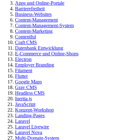
Apps und Online-Portale
Barrierefreiheit
Business-Websites
Content-Management
Content-Management-System
Content-Marketing
Contentful
Craft CMS
Datenbank Entwicklung
E-Commerce und Online-Shops
Electron
Employer Branding
Filament
Flutter
Google Maps
Grav CMS
Headless CMS
Inertia.js
JavaScript
Konzept-Workshop
Landing-Pages
Laravel
Laravel Livewire
Laravel Nova
Multi-Domain-System