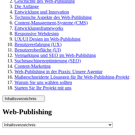
Geschichte des Web-Publishing
Die Anfänge
Entwicklung und Innovation
Technische Aspekte des Web-Publishing
Content-Management-Systeme (CMS)
Entwicklungsframeworks
Responsive Webdesign
UX/UI Design im Web-Publishing
Benutzererfahrung (UX)
Benutzeroberfläche (UI)
Vermarktung und SEO im Web-Publishing
Suchmaschinenoptimierung (SEO)
Content-Marketing
Web-Publishing in der Praxis: Unsere Agentur
Maßgeschneiderte Lösungen für Ihr Web-Publishing-Projekt
Warum Sie uns wählen sollten
Starten Sie Ihr Projekt mit uns
Inhaltsverzeichnis
Web-Publishing