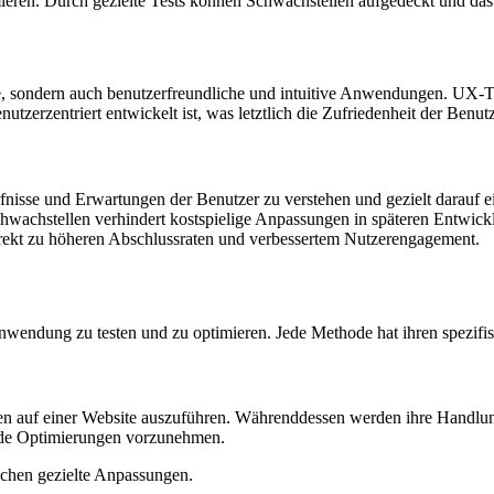
ieren. Durch gezielte Tests können Schwachstellen aufgedeckt und das
le, sondern auch benutzerfreundliche und intuitive Anwendungen. UX-Tes
tzerzentriert entwickelt ist, was letztlich die Zufriedenheit der Benut
rfnisse und Erwartungen der Benutzer zu verstehen und gezielt darauf 
hwachstellen verhindert kostspielige Anpassungen in späteren Entwic
irekt zu höheren Abschlussraten und verbessertem Nutzerengagement.
ndung zu testen und zu optimieren. Jede Methode hat ihren spezifisch
en auf einer Website auszuführen. Währenddessen werden ihre Handlun
ende Optimierungen vorzunehmen.
lichen gezielte Anpassungen.