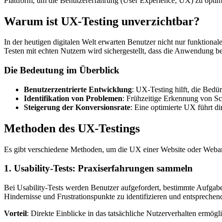
Plattform, um die Benutzererfahrung (User Experience, UX) zu optim
Warum ist UX-Testing unverzichtbar?
In der heutigen digitalen Welt erwarten Benutzer nicht nur funktiona
Testen mit echten Nutzern wird sichergestellt, dass die Anwendung benu
Die Bedeutung im Überblick
Benutzerzentrierte Entwicklung
: UX-Testing hilft, die Bedü
Identifikation von Problemen
: Frühzeitige Erkennung von Sc
Steigerung der Konversionsrate
: Eine optimierte UX führt d
Methoden des UX-Testings
Es gibt verschiedene Methoden, um die UX einer Website oder Webanwe
1. Usability-Tests: Praxiserfahrungen sammeln
Bei Usability-Tests werden Benutzer aufgefordert, bestimmte Aufgab
Hindernisse und Frustrationspunkte zu identifizieren und entsprech
Vorteil
: Direkte Einblicke in das tatsächliche Nutzerverhalten ermög