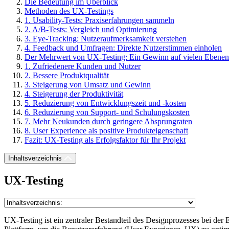
Die Bedeutung im Überblick
Methoden des UX-Testings
1. Usability-Tests: Praxiserfahrungen sammeln
2. A/B-Tests: Vergleich und Optimierung
3. Eye-Tracking: Nutzeraufmerksamkeit verstehen
4. Feedback und Umfragen: Direkte Nutzerstimmen einholen
Der Mehrwert von UX-Testing: Ein Gewinn auf vielen Ebenen
1. Zufriedenere Kunden und Nutzer
2. Bessere Produktqualität
3. Steigerung von Umsatz und Gewinn
4. Steigerung der Produktivität
5. Reduzierung von Entwicklungszeit und -kosten
6. Reduzierung von Support- und Schulungskosten
7. Mehr Neukunden durch geringere Absprungraten
8. User Experience als positive Produkteigenschaft
Fazit: UX-Testing als Erfolgsfaktor für Ihr Projekt
Inhaltsverzeichnis
UX-Testing
UX-Testing ist ein zentraler Bestandteil des Designprozesses bei de