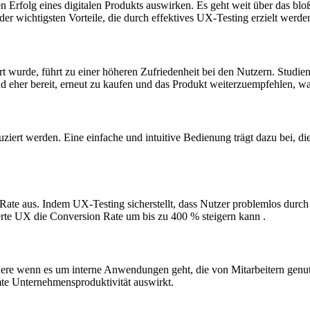
en Erfolg eines digitalen Produkts auswirken. Es geht weit über das bl
der wichtigsten Vorteile, die durch effektives UX-Testing erzielt werd
t wurde, führt zu einer höheren Zufriedenheit bei den Nutzern. Studien
d eher bereit, erneut zu kaufen und das Produkt weiterzuempfehlen, wa
iert werden. Eine einfache und intuitive Bedienung trägt dazu bei, die
on Rate aus. Indem UX-Testing sicherstellt, dass Nutzer problemlos du
serte UX die Conversion Rate um bis zu 400 % steigern kann .
re wenn es um interne Anwendungen geht, die von Mitarbeitern genutzt
mte Unternehmensproduktivität auswirkt.