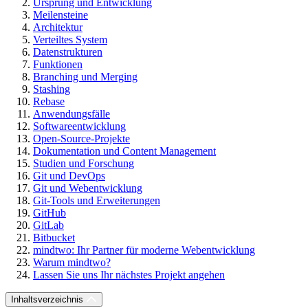
Ursprung und Entwicklung
Meilensteine
Architektur
Verteiltes System
Datenstrukturen
Funktionen
Branching und Merging
Stashing
Rebase
Anwendungsfälle
Softwareentwicklung
Open-Source-Projekte
Dokumentation und Content Management
Studien und Forschung
Git und DevOps
Git und Webentwicklung
Git-Tools und Erweiterungen
GitHub
GitLab
Bitbucket
mindtwo: Ihr Partner für moderne Webentwicklung
Warum mindtwo?
Lassen Sie uns Ihr nächstes Projekt angehen
Inhaltsverzeichnis