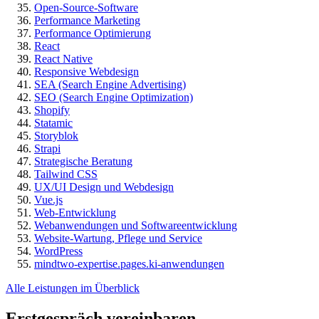
Open-Source-Software
Performance Marketing
Performance Optimierung
React
React Native
Responsive Webdesign
SEA (Search Engine Advertising)
SEO (Search Engine Optimization)
Shopify
Statamic
Storyblok
Strapi
Strategische Beratung
Tailwind CSS
UX/UI Design und Webdesign
Vue.js
Web-Entwicklung
Webanwendungen und Softwareentwicklung
Website-Wartung, Pflege und Service
WordPress
mindtwo-expertise.pages.ki-anwendungen
Alle Leistungen im Überblick
Erstgespräch vereinbaren