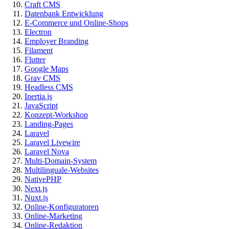
Craft CMS
Datenbank Entwicklung
E-Commerce und Online-Shops
Electron
Employer Branding
Filament
Flutter
Google Maps
Grav CMS
Headless CMS
Inertia.js
JavaScript
Konzept-Workshop
Landing-Pages
Laravel
Laravel Livewire
Laravel Nova
Multi-Domain-System
Multilinguale-Websites
NativePHP
Next.js
Nuxt.js
Online-Konfiguratoren
Online-Marketing
Online-Redaktion