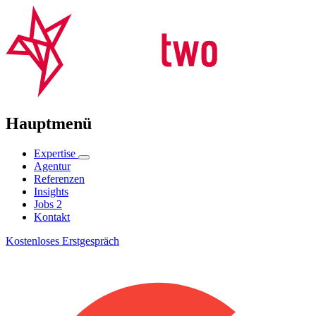
Hauptmenü
Expertise
Agentur
Referenzen
Insights
Jobs
2
Kontakt
Kostenloses Erstgespräch