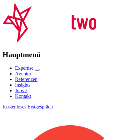
Hauptmenü
Expertise
Agentur
Referenzen
Insights
Jobs
2
Kontakt
Kostenloses Erstgespräch