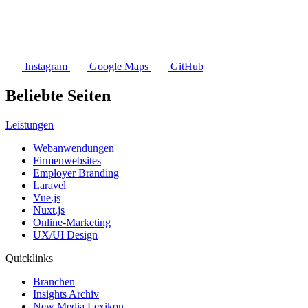
Instagram
Google Maps
GitHub
Beliebte Seiten
Leistungen
Webanwendungen
Firmenwebsites
Employer Branding
Laravel
Vue.js
Nuxt.js
Online-Marketing
UX/UI Design
Quicklinks
Branchen
Insights Archiv
New Media Lexikon