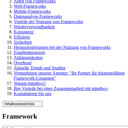
Arten von Frameworks
Web-Frameworks
Mobile-Frameworks
Datenanalyse-Frameworks
Vorteile der Nutzung von Frameworks
Wiederverwendbarkeit
Konsistenz
Effizienz
Sicherheit
Herausforderungen bei der Nutzung von Frameworks
Einarbeitungszeit
Abhängigkeiten
Overhead
Aktuelle Trends und Studien
Vermarktung unserer Agentur: "Ihr Partner für leistungsfähige
Framework-Lösungen"
Warum mindtwo?
Ihre Vorteile bei einer Zusammenarbeit mit mindtwo
Kontaktieren Sie uns
Inhaltsverzeichnis
Framework