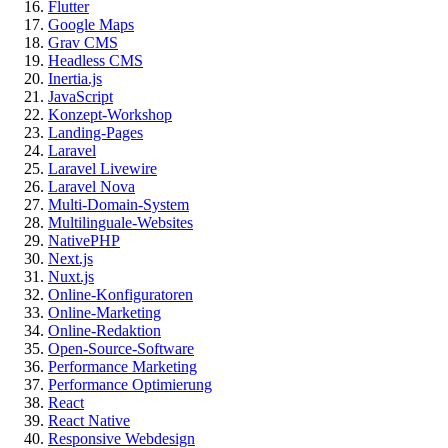
Flutter
Google Maps
Grav CMS
Headless CMS
Inertia.js
JavaScript
Konzept-Workshop
Landing-Pages
Laravel
Laravel Livewire
Laravel Nova
Multi-Domain-System
Multilinguale-Websites
NativePHP
Next.js
Nuxt.js
Online-Konfiguratoren
Online-Marketing
Online-Redaktion
Open-Source-Software
Performance Marketing
Performance Optimierung
React
React Native
Responsive Webdesign