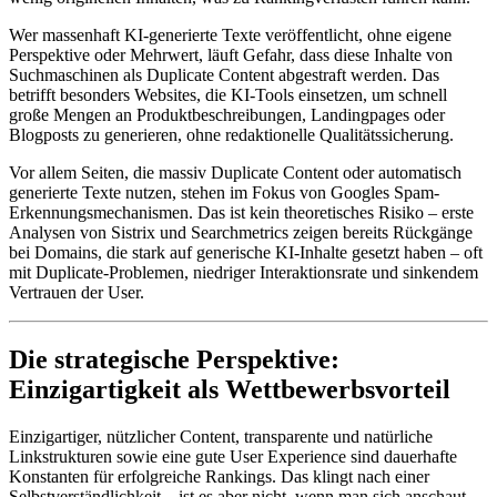
Wer massenhaft KI-generierte Texte veröffentlicht, ohne eigene
Perspektive oder Mehrwert, läuft Gefahr, dass diese Inhalte von
Suchmaschinen als Duplicate Content abgestraft werden. Das
betrifft besonders Websites, die KI-Tools einsetzen, um schnell
große Mengen an Produktbeschreibungen, Landingpages oder
Blogposts zu generieren, ohne redaktionelle Qualitätssicherung.
Vor allem Seiten, die massiv Duplicate Content oder automatisch
generierte Texte nutzen, stehen im Fokus von Googles Spam-
Erkennungsmechanismen. Das ist kein theoretisches Risiko – erste
Analysen von Sistrix und Searchmetrics zeigen bereits Rückgänge
bei Domains, die stark auf generische KI-Inhalte gesetzt haben – oft
mit Duplicate-Problemen, niedriger Interaktionsrate und sinkendem
Vertrauen der User.
Die strategische Perspektive:
Einzigartigkeit als Wettbewerbsvorteil
Einzigartiger, nützlicher Content, transparente und natürliche
Linkstrukturen sowie eine gute User Experience sind dauerhafte
Konstanten für erfolgreiche Rankings. Das klingt nach einer
Selbstverständlichkeit – ist es aber nicht, wenn man sich anschaut,