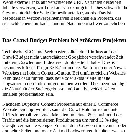
Wenn externe Links auf verschiedene URL-Varianten derselben
Inhalte verweisen, wird die Linkstärke aufgeteilt. Dies schwächt die
Gesamtautorität der Seite für bestimmte Keywords. Das ist
besonders in wettbewerbsintensiven Bereichen ein Problem, das
sich schleichend aufbaut – und im Nachhinein schwer zu beheben
ist.
Das Crawl-Budget-Problem bei größeren Projekten
Technische SEOs und Webmaster sollten den Einfluss auf das
Crawl-Budget nicht unterschätzen: Googlebot verschwendet Zeit
mit dem Crawlen und Indexieren duplizierter Inhalte. Dies ist
besonders kritisch für große E-Commerce-Plattformen oder News-
Websites mit hohem Content-Output. Bei umfangreichen Websites
kann dies dazu führen, dass neue oder aktualisierte Inhalte
langsamer in den Index aufgenommen werden. Dies beeinträchtigt
die Aktualität der Suchergebnisse und kann bei zeitkritischen
Inhalten problematisch sein.
Nachdem Duplicate-Content-Probleme auf einer E-Commerce-
Website bereinigt wurden, sank die Crawl-Rate für redundante
URLs innerhalb von zwei Monaten um etwa 35 %, während der
Traffic auf die kanonisierten Produktseiten um rund 12 % stieg.
Google verbrachte weniger Zeit mit dem Crawlen irrelevanter oder
doppelter Seiten und mehr Zeit mit hochwertigen Inhalten, was zu