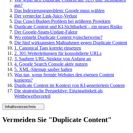
aus?
Das Indexierungsproblem: Google muss wählen
Der versteckte Link-Juice-Verlust
Das Crawl-Budget-Problem bei größeren Projekten
Duplicate Content und KI-Sichtbarkeit – ein neues Risiko
Der Google-Spam-Update-Faktor
Wo entsteht Duplicate Content typischerweise?
Die fünf wirksamsten Maßnahmen gegen Duplicate Content
1. Canonical Tags korrekt einsetzen
2. 301-Weiterleitungen für konsolidierte URLs
3. Saubere URL-Struktur von Anfang an
4. Google Search Console aktiv nutzen
5. XML-Sitemap sauber halten
Was tun, wenn fremde Websites den eigenen Content
kopieren?
Duplicate Content im Kontext von KI-generiertem Content
Die strategische Perspektive: Einzigartigkeit als
Wettbewerbsvorteil
Inhaltsverzeichnis
Vermeiden Sie "Duplicate Content"