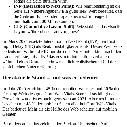
sodass die Seite nützlich wirkt.
INP (Interaction to Next Paint):
Wie reaktionsfähig ist die
Seite auf Nutzereingaben? Ein guter INP-Wert bedeutet, dass
die Seite auf Klicks oder Taps nahezu sofort reagiert –
innerhalb von 200 Millisekunden.
CLS (Cumulative Layout Shift):
Wie stabil ist das visuelle
Layout während des Ladevorgangs?
Im März 2024 ersetzte Interaction to Next Paint (INP) den First
Input Delay (FID) als Reaktionsfähigkeitsmetrik. Dieser Wechsel ist
bedeutsam: Während FID nur die erste Nutzerinteraktion nach dem
Laden erfasste, misst INP das gesamte Interaktionsverhalten
während eines Besuchs – ein wesentlich realistischeres Bild der
tatsächlichen Nutzererfahrung.
Der aktuelle Stand – und was er bedeutet
Im Jahr 2025 erreichten 48 % der mobilen Websites und 56 % der
Desktop-Websites gute Core Web Vitals-Scores. Das klingt nach
Fortschritt – und ist es auch, gemessen an 2021. Aber noch immer
bestehen nur 48 % der mobilen Seiten alle drei Core Web Vitals.
Das bedeutet: Mehr als die Hälfte des Web scheitert auf mobilen
Geräten.
Besonders aufschlussreich ist der Blick auf Startseiten: Auf