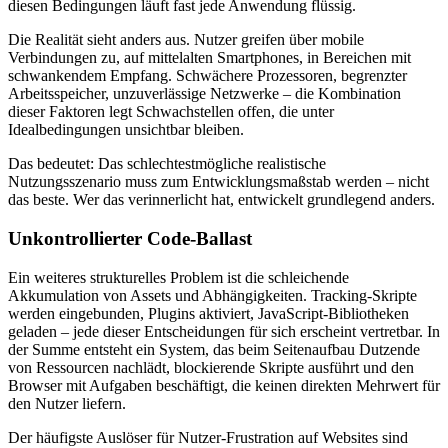
diesen Bedingungen läuft fast jede Anwendung flüssig.
Die Realität sieht anders aus. Nutzer greifen über mobile
Verbindungen zu, auf mittelalten Smartphones, in Bereichen mit
schwankendem Empfang. Schwächere Prozessoren, begrenzter
Arbeitsspeicher, unzuverlässige Netzwerke – die Kombination
dieser Faktoren legt Schwachstellen offen, die unter
Idealbedingungen unsichtbar bleiben.
Das bedeutet: Das schlechtestmögliche realistische
Nutzungsszenario muss zum Entwicklungsmaßstab werden – nicht
das beste. Wer das verinnerlicht hat, entwickelt grundlegend anders.
Unkontrollierter Code-Ballast
Ein weiteres strukturelles Problem ist die schleichende
Akkumulation von Assets und Abhängigkeiten. Tracking-Skripte
werden eingebunden, Plugins aktiviert, JavaScript-Bibliotheken
geladen – jede dieser Entscheidungen für sich erscheint vertretbar. In
der Summe entsteht ein System, das beim Seitenaufbau Dutzende
von Ressourcen nachlädt, blockierende Skripte ausführt und den
Browser mit Aufgaben beschäftigt, die keinen direkten Mehrwert für
den Nutzer liefern.
Der häufigste Auslöser für Nutzer-Frustration auf Websites sind