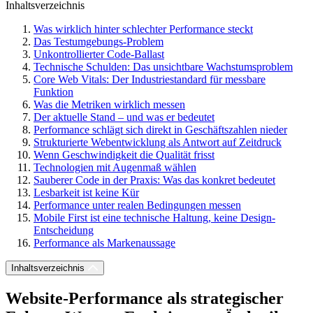
Inhaltsverzeichnis
Was wirklich hinter schlechter Performance steckt
Das Testumgebungs-Problem
Unkontrollierter Code-Ballast
Technische Schulden: Das unsichtbare Wachstumsproblem
Core Web Vitals: Der Industriestandard für messbare
Funktion
Was die Metriken wirklich messen
Der aktuelle Stand – und was er bedeutet
Performance schlägt sich direkt in Geschäftszahlen nieder
Strukturierte Webentwicklung als Antwort auf Zeitdruck
Wenn Geschwindigkeit die Qualität frisst
Technologien mit Augenmaß wählen
Sauberer Code in der Praxis: Was das konkret bedeutet
Lesbarkeit ist keine Kür
Performance unter realen Bedingungen messen
Mobile First ist eine technische Haltung, keine Design-
Entscheidung
Performance als Markenaussage
Inhaltsverzeichnis
Website-Performance als strategischer