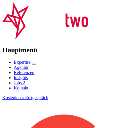
Hauptmenü
Expertise
Agentur
Referenzen
Insights
Jobs
2
Kontakt
Kostenloses Erstgespräch