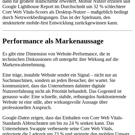
dann für größere Bildschirme erweitert. Mobile Nutzer erzielen laut
Google Lighthouse Report im Durchschnitt um 32 % schlechtere
Core Web Vitals-Scores als Desktop-Nutzer – maßgeblich bedingt
durch Netzwerkbedingungen. Das ist der Spielraum, den
strukturierte mobile-first Entwicklung zurückgewinnen kann.
Performance als Markenaussage
Es gibt eine Dimension von Website-Performance, die in
technischen Diskussionen oft untergeht: ihre Wirkung auf die
Markenwahrnehmung.
Eine träge, instabile Website sendet ein Signal – nicht nur an
Suchmaschinen, sondern an jeden Besucher, der wartet. Sie
kommuniziert, dass das Unternehmen dahinter digitale
Nutzererfahrung nicht als Priorität behandelt. Das Gegenteil ist
genauso wahr: Eine schnelle, stabile, reibungslos funktionierende
Website ist eine stille, aber wirkungsvolle Aussage über
professionellen Anspruch.
Google-Daten zeigen, dass das Einhalten von Core Web Vitals-
Standards Abbruchraten um bis zu 24 % senken kann. Das
Unternehmen Swappie verbesserte seine Core Web Vitals,
reduzierte die Ladezeit um 23 % und steigerte den mobilen Umsatz