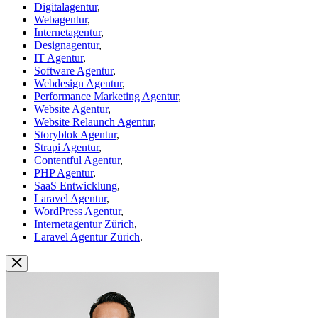
Digitalagentur
,
Webagentur
,
Internetagentur
,
Designagentur
,
IT Agentur
,
Software Agentur
,
Webdesign Agentur
,
Performance Marketing Agentur
,
Website Agentur
,
Website Relaunch Agentur
,
Storyblok Agentur
,
Strapi Agentur
,
Contentful Agentur
,
PHP Agentur
,
SaaS Entwicklung
,
Laravel Agentur
,
WordPress Agentur
,
Internetagentur Zürich
,
Laravel Agentur Zürich
.