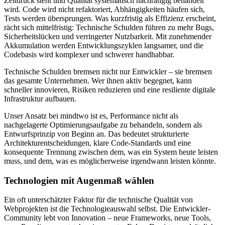
Zeitdruck steht und Qualität systematisch nachrangig behandelt
wird. Code wird nicht refaktoriert, Abhängigkeiten häufen sich,
Tests werden übersprungen. Was kurzfristig als Effizienz erscheint,
rächt sich mittelfristig: Technische Schulden führen zu mehr Bugs,
Sicherheitslücken und verringerter Nutzbarkeit. Mit zunehmender
Akkumulation werden Entwicklungszyklen langsamer, und die
Codebasis wird komplexer und schwerer handhabbar.
Technische Schulden bremsen nicht nur Entwickler – sie bremsen
das gesamte Unternehmen. Wer ihnen aktiv begegnet, kann
schneller innovieren, Risiken reduzieren und eine resiliente digitale
Infrastruktur aufbauen.
Unser Ansatz bei mindtwo ist es, Performance nicht als
nachgelagerte Optimierungsaufgabe zu behandeln, sondern als
Entwurfsprinzip von Beginn an. Das bedeutet strukturierte
Architekturentscheidungen, klare Code-Standards und eine
konsequente Trennung zwischen dem, was ein System heute leisten
muss, und dem, was es möglicherweise irgendwann leisten könnte.
Technologien mit Augenmaß wählen
Ein oft unterschätzter Faktor für die technische Qualität von
Webprojekten ist die Technologieauswahl selbst. Die Entwickler-
Community lebt von Innovation – neue Frameworks, neue Tools,