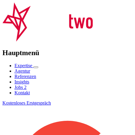
Hauptmenü
Expertise
Agentur
Referenzen
Insights
Jobs
2
Kontakt
Kostenloses Erstgespräch