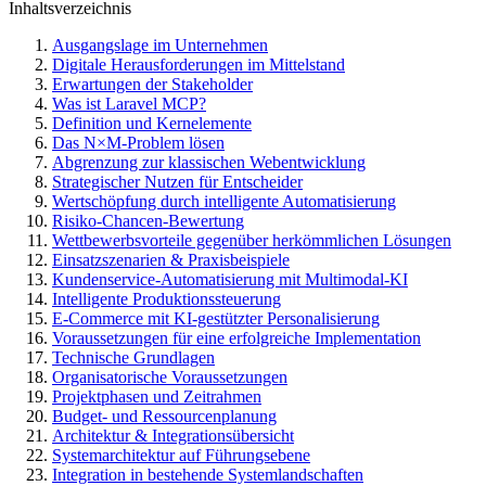
Inhaltsverzeichnis
Ausgangslage im Unternehmen
Digitale Herausforderungen im Mittelstand
Erwartungen der Stakeholder
Was ist Laravel MCP?
Definition und Kernelemente
Das N×M-Problem lösen
Abgrenzung zur klassischen Webentwicklung
Strategischer Nutzen für Entscheider
Wertschöpfung durch intelligente Automatisierung
Risiko-Chancen-Bewertung
Wettbewerbsvorteile gegenüber herkömmlichen Lösungen
Einsatzszenarien & Praxisbeispiele
Kundenservice-Automatisierung mit Multimodal-KI
Intelligente Produktionssteuerung
E-Commerce mit KI-gestützter Personalisierung
Voraussetzungen für eine erfolgreiche Implementation
Technische Grundlagen
Organisatorische Voraussetzungen
Projektphasen und Zeitrahmen
Budget- und Ressourcenplanung
Architektur & Integrationsübersicht
Systemarchitektur auf Führungsebene
Integration in bestehende Systemlandschaften