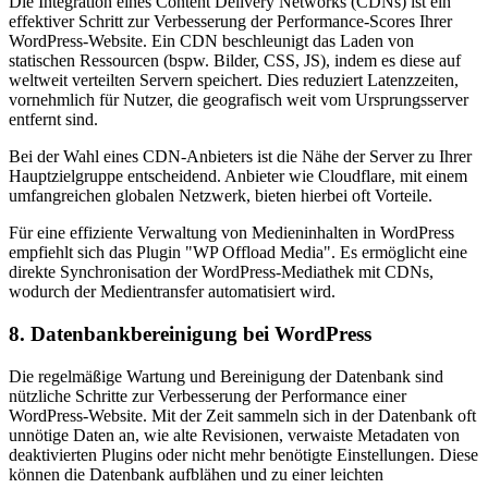
Die Integration eines Content Delivery Networks (CDNs) ist ein
effektiver Schritt zur Verbesserung der Performance-Scores Ihrer
WordPress-Website. Ein CDN beschleunigt das Laden von
statischen Ressourcen (bspw. Bilder, CSS, JS), indem es diese auf
weltweit verteilten Servern speichert. Dies reduziert Latenzzeiten,
vornehmlich für Nutzer, die geografisch weit vom Ursprungsserver
entfernt sind.
Bei der Wahl eines CDN-Anbieters ist die Nähe der Server zu Ihrer
Hauptzielgruppe entscheidend. Anbieter wie Cloudflare, mit einem
umfangreichen globalen Netzwerk, bieten hierbei oft Vorteile.
Für eine effiziente Verwaltung von Medieninhalten in WordPress
empfiehlt sich das Plugin "WP Offload Media". Es ermöglicht eine
direkte Synchronisation der WordPress-Mediathek mit CDNs,
wodurch der Medientransfer automatisiert wird.
8. Datenbankbereinigung bei WordPress
Die regelmäßige Wartung und Bereinigung der Datenbank sind
nützliche Schritte zur Verbesserung der Performance einer
WordPress-Website. Mit der Zeit sammeln sich in der Datenbank oft
unnötige Daten an, wie alte Revisionen, verwaiste Metadaten von
deaktivierten Plugins oder nicht mehr benötigte Einstellungen. Diese
können die Datenbank aufblähen und zu einer leichten