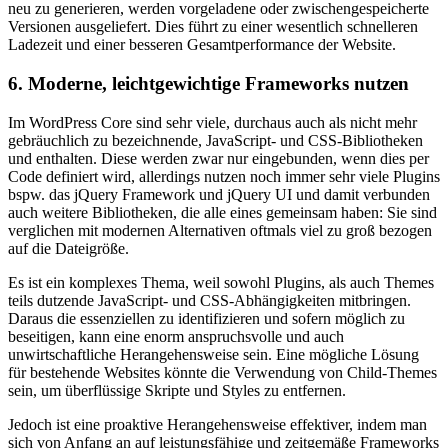
neu zu generieren, werden vorgeladene oder zwischengespeicherte
Versionen ausgeliefert. Dies führt zu einer wesentlich schnelleren
Ladezeit und einer besseren Gesamtperformance der Website.
6. Moderne, leichtgewichtige Frameworks nutzen
Im WordPress Core sind sehr viele, durchaus auch als nicht mehr
gebräuchlich zu bezeichnende, JavaScript- und CSS-Bibliotheken
und enthalten. Diese werden zwar nur eingebunden, wenn dies per
Code definiert wird, allerdings nutzen noch immer sehr viele Plugins
bspw. das jQuery Framework und jQuery UI und damit verbunden
auch weitere Bibliotheken, die alle eines gemeinsam haben: Sie sind
verglichen mit modernen Alternativen oftmals viel zu groß bezogen
auf die Dateigröße.
Es ist ein komplexes Thema, weil sowohl Plugins, als auch Themes
teils dutzende JavaScript- und CSS-Abhängigkeiten mitbringen.
Daraus die essenziellen zu identifizieren und sofern möglich zu
beseitigen, kann eine enorm anspruchsvolle und auch
unwirtschaftliche Herangehensweise sein. Eine mögliche Lösung
für bestehende Websites könnte die Verwendung von Child-Themes
sein, um überflüssige Skripte und Styles zu entfernen.
Jedoch ist eine proaktive Herangehensweise effektiver, indem man
sich von Anfang an auf leistungsfähige und zeitgemäße Frameworks