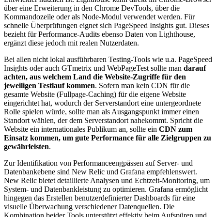
über eine Erweiterung in den Chrome DevTools, über die
Kommandozeile oder als Node-Modul verwendet werden. Für
schnelle Überprüfungen eignet sich PageSpeed Insights gut. Dieses
bezieht für Performance-Audits ebenso Daten von Lighthouse,
ergänzt diese jedoch mit realen Nutzerdaten.
Bei allen nicht lokal ausführbaren Testing-Tools wie u.a. PageSpeed
Insights oder auch GTmetrix und WebPageTest sollte man
darauf
achten, aus welchem Land die Website-Zugriffe für den
jeweiligen Testlauf kommen
. Sofern man kein CDN für die
gesamte Website (Fullpage-Caching) für die eigene Website
eingerichtet hat, wodurch der Serverstandort eine untergeordnete
Rolle spielen würde, sollte man als Ausgangspunkt immer einen
Standort wählen, der dem Serverstandort nahekommt. Spricht die
Website ein internationales Publikum an, sollte ein
CDN zum
Einsatz kommen, um gute Performance für alle Zielgruppen zu
gewährleisten
.
Zur Identifikation von Performanceengpässen auf Server- und
Datenbankebene sind New Relic und Grafana empfehlenswert.
New Relic bietet detaillierte Analysen und Echtzeit-Monitoring, um
System- und Datenbankleistung zu optimieren. Grafana ermöglicht
hingegen das Erstellen benutzerdefinierter Dashboards für eine
visuelle Überwachung verschiedener Datenquellen. Die
Kombination beider Tools unterstützt effektiv beim Aufspüren und