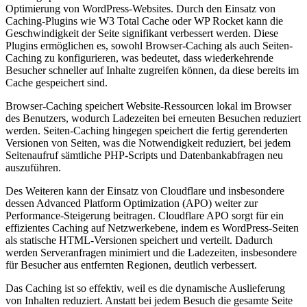
Optimierung von WordPress-Websites. Durch den Einsatz von
Caching-Plugins wie W3 Total Cache oder WP Rocket kann die
Geschwindigkeit der Seite signifikant verbessert werden. Diese
Plugins ermöglichen es, sowohl Browser-Caching als auch Seiten-
Caching zu konfigurieren, was bedeutet, dass wiederkehrende
Besucher schneller auf Inhalte zugreifen können, da diese bereits im
Cache gespeichert sind.
Browser-Caching speichert Website-Ressourcen lokal im Browser
des Benutzers, wodurch Ladezeiten bei erneuten Besuchen reduziert
werden. Seiten-Caching hingegen speichert die fertig gerenderten
Versionen von Seiten, was die Notwendigkeit reduziert, bei jedem
Seitenaufruf sämtliche PHP-Scripts und Datenbankabfragen neu
auszuführen.
Des Weiteren kann der Einsatz von Cloudflare und insbesondere
dessen Advanced Platform Optimization (APO) weiter zur
Performance-Steigerung beitragen. Cloudflare APO sorgt für ein
effizientes Caching auf Netzwerkebene, indem es WordPress-Seiten
als statische HTML-Versionen speichert und verteilt. Dadurch
werden Serveranfragen minimiert und die Ladezeiten, insbesondere
für Besucher aus entfernten Regionen, deutlich verbessert.
Das Caching ist so effektiv, weil es die dynamische Auslieferung
von Inhalten reduziert. Anstatt bei jedem Besuch die gesamte Seite