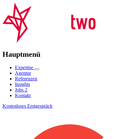
Hauptmenü
Expertise
Agentur
Referenzen
Insights
Jobs
2
Kontakt
Kostenloses Erstgespräch