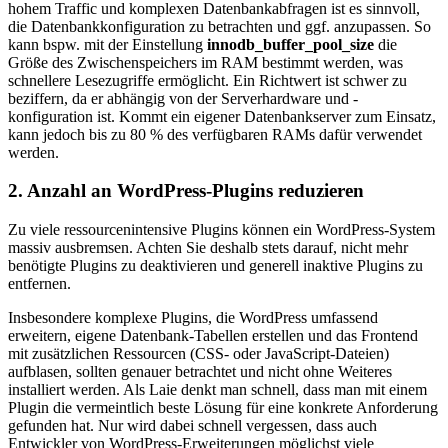
hohem Traffic und komplexen Datenbankabfragen ist es sinnvoll,
die Datenbankkonfiguration zu betrachten und ggf. anzupassen. So
kann bspw. mit der Einstellung
innodb_buffer_pool_size
die
Größe des Zwischenspeichers im RAM bestimmt werden, was
schnellere Lesezugriffe ermöglicht. Ein Richtwert ist schwer zu
beziffern, da er abhängig von der Serverhardware und -
konfiguration ist. Kommt ein eigener Datenbankserver zum Einsatz,
kann jedoch bis zu 80 % des verfügbaren RAMs dafür verwendet
werden.
2. Anzahl an WordPress-Plugins reduzieren
Zu viele ressourcenintensive Plugins können ein WordPress-System
massiv ausbremsen. Achten Sie deshalb stets darauf, nicht mehr
benötigte Plugins zu deaktivieren und generell inaktive Plugins zu
entfernen.
Insbesondere komplexe Plugins, die WordPress umfassend
erweitern, eigene Datenbank-Tabellen erstellen und das Frontend
mit zusätzlichen Ressourcen (CSS- oder JavaScript-Dateien)
aufblasen, sollten genauer betrachtet und nicht ohne Weiteres
installiert werden. Als Laie denkt man schnell, dass man mit einem
Plugin die vermeintlich beste Lösung für eine konkrete Anforderung
gefunden hat. Nur wird dabei schnell vergessen, dass auch
Entwickler von WordPress-Erweiterungen möglichst viele