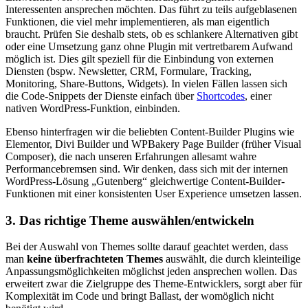
Interessenten ansprechen möchten. Das führt zu teils aufgeblasenen
Funktionen, die viel mehr implementieren, als man eigentlich
braucht. Prüfen Sie deshalb stets, ob es schlankere Alternativen gibt
oder eine Umsetzung ganz ohne Plugin mit vertretbarem Aufwand
möglich ist. Dies gilt speziell für die Einbindung von externen
Diensten (bspw. Newsletter, CRM, Formulare, Tracking,
Monitoring, Share-Buttons, Widgets). In vielen Fällen lassen sich
die Code-Snippets der Dienste einfach über
Shortcodes
, einer
nativen WordPress-Funktion, einbinden.
Ebenso hinterfragen wir die beliebten Content-Builder Plugins wie
Elementor, Divi Builder und WPBakery Page Builder (früher Visual
Composer), die nach unseren Erfahrungen allesamt wahre
Performancebremsen sind. Wir denken, dass sich mit der internen
WordPress-Lösung „Gutenberg“ gleichwertige Content-Builder-
Funktionen mit einer konsistenten User Experience umsetzen lassen.
3. Das richtige Theme auswählen/entwickeln
Bei der Auswahl von Themes sollte darauf geachtet werden, dass
man
keine überfrachteten Themes
auswählt, die durch kleinteilige
Anpassungsmöglichkeiten möglichst jeden ansprechen wollen. Das
erweitert zwar die Zielgruppe des Theme-Entwicklers, sorgt aber für
Komplexität im Code und bringt Ballast, der womöglich nicht