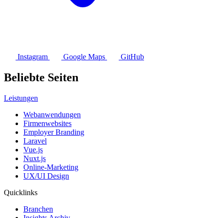
Instagram
Google Maps
GitHub
Beliebte Seiten
Leistungen
Webanwendungen
Firmenwebsites
Employer Branding
Laravel
Vue.js
Nuxt.js
Online-Marketing
UX/UI Design
Quicklinks
Branchen
Insights Archiv