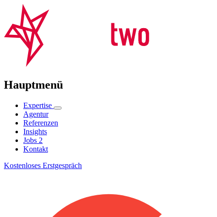
Hauptmenü
Expertise
Agentur
Referenzen
Insights
Jobs
2
Kontakt
Kostenloses Erstgespräch