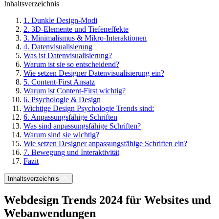
Inhaltsverzeichnis
1. Dunkle Design-Modi
2. 3D-Elemente und Tiefeneffekte
3. Minimalismus & Mikro-Interaktionen
4. Datenvisualisierung
Was ist Datenvisualisierung?
Warum ist sie so entscheidend?
Wie setzen Designer Datenvisualisierung ein?
5. Content-First Ansatz
Warum ist Content-First wichtig?
6. Psychologie & Design
Wichtige Design Psychologie Trends sind:
6. Anpassungsfähige Schriften
Was sind anpassungsfähige Schriften?
Warum sind sie wichtig?
Wie setzen Designer anpassungsfähige Schriften ein?
7. Bewegung und Interaktivität
Fazit
Inhaltsverzeichnis
Webdesign Trends 2024 für Websites und
Webanwendungen