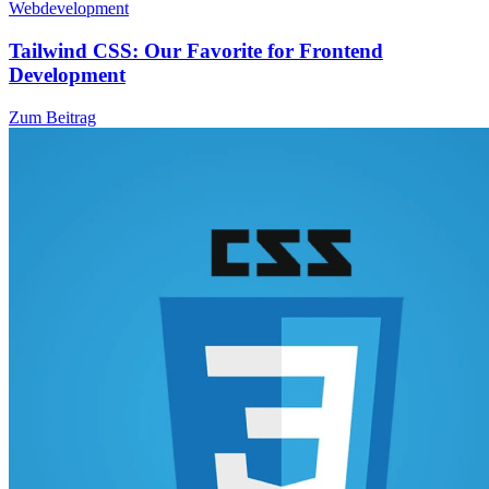
Webdevelopment
Tailwind CSS: Our Favorite for Frontend
Development
Zum Beitrag