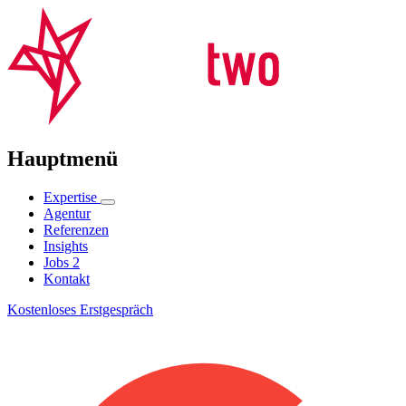
Hauptmenü
Expertise
Agentur
Referenzen
Insights
Jobs
2
Kontakt
Kostenloses Erstgespräch