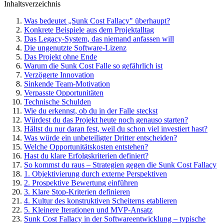
Inhaltsverzeichnis
Was bedeutet „Sunk Cost Fallacy" überhaupt?
Konkrete Beispiele aus dem Projektalltag
Das Legacy-System, das niemand anfassen will
Die ungenutzte Software-Lizenz
Das Projekt ohne Ende
Warum die Sunk Cost Falle so gefährlich ist
Verzögerte Innovation
Sinkende Team-Motivation
Verpasste Opportunitäten
Technische Schulden
Wie du erkennst, ob du in der Falle steckst
Würdest du das Projekt heute noch genauso starten?
Hältst du nur daran fest, weil du schon viel investiert hast?
Was würde ein unbeteiligter Dritter entscheiden?
Welche Opportunitätskosten entstehen?
Hast du klare Erfolgskriterien definiert?
So kommst du raus – Strategien gegen die Sunk Cost Fallacy
1. Objektivierung durch externe Perspektiven
2. Prospektive Bewertung einführen
3. Klare Stop-Kriterien definieren
4. Kultur des konstruktiven Scheiterns etablieren
5. Kleinere Iterationen und MVP-Ansatz
Sunk Cost Fallacy in der Softwareentwicklung – typische