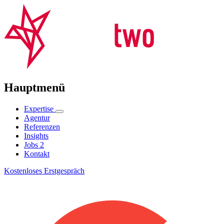
Hauptmenü
Expertise
Agentur
Referenzen
Insights
Jobs
2
Kontakt
Kostenloses Erstgespräch