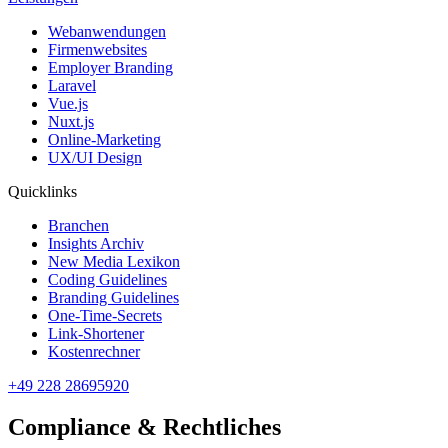
Webanwendungen
Firmenwebsites
Employer Branding
Laravel
Vue.js
Nuxt.js
Online-Marketing
UX/UI Design
Quicklinks
Branchen
Insights Archiv
New Media Lexikon
Coding Guidelines
Branding Guidelines
One-Time-Secrets
Link-Shortener
Kostenrechner
+49 228 28695920
Compliance & Rechtliches