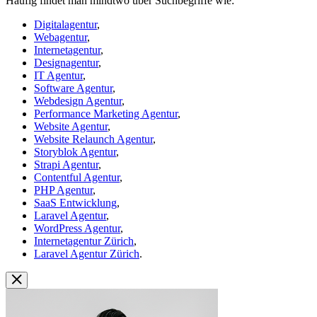
Häufig findet man mindtwo über Suchbegriffe wie:
Digitalagentur
,
Webagentur
,
Internetagentur
,
Designagentur
,
IT Agentur
,
Software Agentur
,
Webdesign Agentur
,
Performance Marketing Agentur
,
Website Agentur
,
Website Relaunch Agentur
,
Storyblok Agentur
,
Strapi Agentur
,
Contentful Agentur
,
PHP Agentur
,
SaaS Entwicklung
,
Laravel Agentur
,
WordPress Agentur
,
Internetagentur Zürich
,
Laravel Agentur Zürich
.