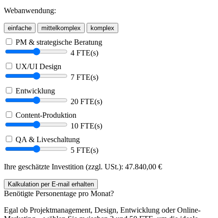
Webanwendung:
einfache
mittelkomplex
komplex
PM & strategische Beratung
4 FTE(s)
UX/UI Design
7 FTE(s)
Entwicklung
20 FTE(s)
Content-Produktion
10 FTE(s)
QA & Liveschaltung
5 FTE(s)
Ihre geschätzte Investition (zzgl. USt.):
47.840,00
€
Kalkulation
per E-mail
erhalten
Benötigte Personentage pro Monat?
Egal ob Projektmanagement, Design, Entwicklung oder Online-