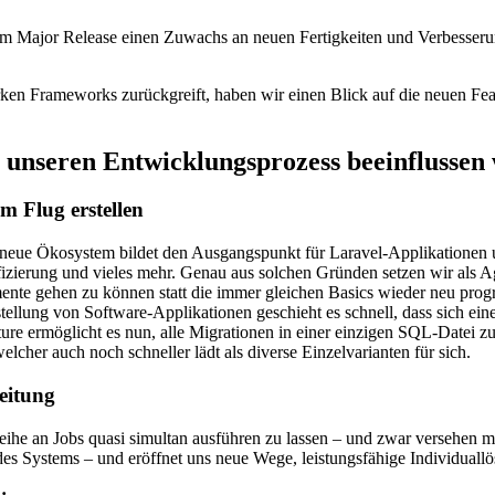
m Major Release einen Zuwachs an neuen Fertigkeiten und Verbesserun
ken Frameworks zurückgreift, haben wir einen Blick auf die neuen Feat
e unseren Entwicklungsprozess beeinflussen
m Flug erstellen
neue Ökosystem bildet den Ausgangspunkt für Laravel-Applikationen un
zierung und vieles mehr. Genau aus solchen Gründen setzen wir als Ag
emente gehen zu können statt die immer gleichen Basics wieder neu pr
ellung von Software-Applikationen geschieht es schnell, dass sich ein
ure ermöglicht es nun, alle Migrationen in einer einzigen SQL-Datei z
elcher auch noch schneller lädt als diverse Einzelvarianten für sich.
eitung
 Reihe an Jobs quasi simultan ausführen zu lassen – und zwar versehe
des Systems – und eröffnet uns neue Wege, leistungsfähige Individuallö