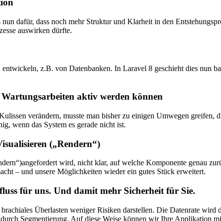
tion
nun dafür, dass noch mehr Struktur und Klarheit in den Entstehungspro
zesse auswirken dürfte.
entwickeln, z.B. von Datenbanken. In Laravel 8 geschieht dies nun bas
 Wartungsarbeiten aktiv werden können
 Kulissen verändern, musste man bisher zu einigen Umwegen greifen, d
g, wenn das System es gerade nicht ist.
sualisieren („Rendern“)
ndern“)angefordert wird, nicht klar, auf welche Komponente genau zur
ht – und unsere Möglichkeiten wieder ein gutes Stück erweitert.
fluss für uns. Und damit mehr Sicherheit für Sie.
rachiales Überlasten weniger Risiken darstellen. Die Datenrate wird 
w. durch Segmentierung. Auf diese Weise können wir Ihre Applikation m