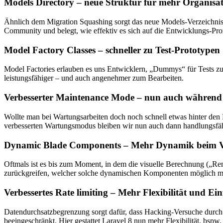
Models Directory – neue Struktur für mehr Organisa
Ähnlich dem Migration Squashing sorgt das neue Models-Verzeichnis 
Community und belegt, wie effektiv es sich auf die Entwicklungs-Pro
Model Factory Classes – schneller zu Test-Prototypen
Model Factories erlauben es uns Entwicklern, „Dummys“ für Tests zu 
leistungsfähiger – und auch angenehmer zum Bearbeiten.
Verbesserter Maintenance Mode – nun auch während
Wollte man bei Wartungsarbeiten doch noch schnell etwas hinter den
verbesserten Wartungsmodus bleiben wir nun auch dann handlungsfähi
Dynamic Blade Components – Mehr Dynamik beim Vi
Oftmals ist es bis zum Moment, in dem die visuelle Berechnung („Re
zurückgreifen, welcher solche dynamischen Komponenten möglich mac
Verbessertes Rate limiting – Mehr Flexibilität und Ein
Datendurchsatzbegrenzung sorgt dafür, dass Hacking-Versuche durch b
beeingeschränkt. Hier gestattet Laravel 8 nun mehr Flexibilität, bsp