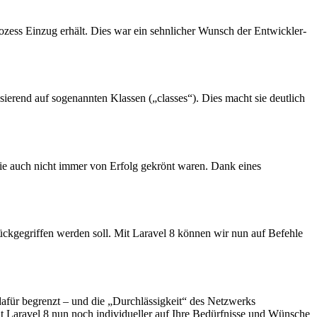
zess Einzug erhält. Dies war ein sehnlicher Wunsch der Entwickler-
ierend auf sogenannten Klassen („classes“). Dies macht sie deutlich
ie auch nicht immer von Erfolg gekrönt waren. Dank eines
ückgegriffen werden soll. Mit Laravel 8 können wir nun auf Befehle
dafür begrenzt – und die „Durchlässigkeit“ des Netzwerks
it Laravel 8 nun noch individueller auf Ihre Bedürfnisse und Wünsche