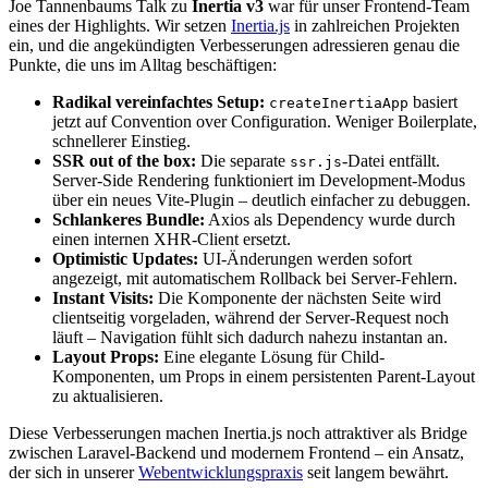
Joe Tannenbaums Talk zu
Inertia v3
war für unser Frontend-Team
eines der Highlights. Wir setzen
Inertia.js
in zahlreichen Projekten
ein, und die angekündigten Verbesserungen adressieren genau die
Punkte, die uns im Alltag beschäftigen:
Radikal vereinfachtes Setup:
basiert
createInertiaApp
jetzt auf Convention over Configuration. Weniger Boilerplate,
schnellerer Einstieg.
SSR out of the box:
Die separate
-Datei entfällt.
ssr.js
Server-Side Rendering funktioniert im Development-Modus
über ein neues Vite-Plugin – deutlich einfacher zu debuggen.
Schlankeres Bundle:
Axios als Dependency wurde durch
einen internen XHR-Client ersetzt.
Optimistic Updates:
UI-Änderungen werden sofort
angezeigt, mit automatischem Rollback bei Server-Fehlern.
Instant Visits:
Die Komponente der nächsten Seite wird
clientseitig vorgeladen, während der Server-Request noch
läuft – Navigation fühlt sich dadurch nahezu instantan an.
Layout Props:
Eine elegante Lösung für Child-
Komponenten, um Props in einem persistenten Parent-Layout
zu aktualisieren.
Diese Verbesserungen machen Inertia.js noch attraktiver als Bridge
zwischen Laravel-Backend und modernem Frontend – ein Ansatz,
der sich in unserer
Webentwicklungspraxis
seit langem bewährt.