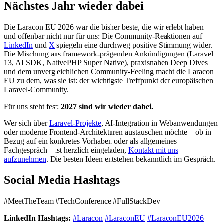
Nächstes Jahr wieder dabei
Die Laracon EU 2026 war die bisher beste, die wir erlebt haben –
und offenbar nicht nur für uns: Die Community-Reaktionen auf
LinkedIn
und
X
spiegeln eine durchweg positive Stimmung wider.
Die Mischung aus framework-prägenden Ankündigungen (Laravel
13, AI SDK, NativePHP Super Native), praxisnahen Deep Dives
und dem unvergleichlichen Community-Feeling macht die Laracon
EU zu dem, was sie ist: der wichtigste Treffpunkt der europäischen
Laravel-Community.
Für uns steht fest:
2027 sind wir wieder dabei.
Wer sich über
Laravel-Projekte
, AI-Integration in Webanwendungen
oder moderne Frontend-Architekturen austauschen möchte – ob in
Bezug auf ein konkretes Vorhaben oder als allgemeines
Fachgespräch – ist herzlich eingeladen,
Kontakt mit uns
aufzunehmen
. Die besten Ideen entstehen bekanntlich im Gespräch.
Social Media Hashtags
#MeetTheTeam #TechConference #FullStackDev
LinkedIn Hashtags:
#Laracon
#LaraconEU
#LaraconEU2026