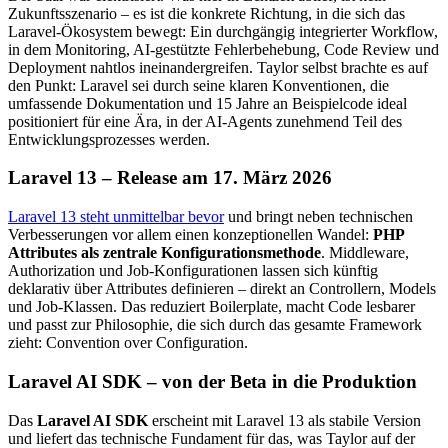
Zukunftsszenario – es ist die konkrete Richtung, in die sich das
Laravel-Ökosystem bewegt: Ein durchgängig integrierter Workflow,
in dem Monitoring, AI-gestützte Fehlerbehebung, Code Review und
Deployment nahtlos ineinandergreifen. Taylor selbst brachte es auf
den Punkt: Laravel sei durch seine klaren Konventionen, die
umfassende Dokumentation und 15 Jahre an Beispielcode ideal
positioniert für eine Ära, in der AI-Agents zunehmend Teil des
Entwicklungsprozesses werden.
Laravel 13 – Release am 17. März 2026
Laravel 13 steht unmittelbar bevor
und bringt neben technischen
Verbesserungen vor allem einen konzeptionellen Wandel:
PHP
Attributes als zentrale Konfigurationsmethode
. Middleware,
Authorization und Job-Konfigurationen lassen sich künftig
deklarativ über Attributes definieren – direkt an Controllern, Models
und Job-Klassen. Das reduziert Boilerplate, macht Code lesbarer
und passt zur Philosophie, die sich durch das gesamte Framework
zieht: Convention over Configuration.
Laravel AI SDK – von der Beta in die Produktion
Das
Laravel AI SDK
erscheint mit Laravel 13 als stabile Version
und liefert das technische Fundament für das, was Taylor auf der