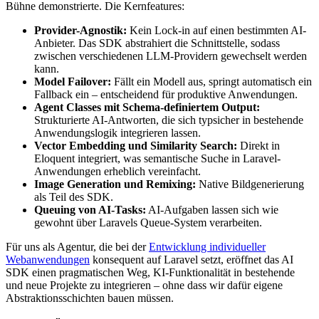
Bühne demonstrierte. Die Kernfeatures:
Provider-Agnostik:
Kein Lock-in auf einen bestimmten AI-
Anbieter. Das SDK abstrahiert die Schnittstelle, sodass
zwischen verschiedenen LLM-Providern gewechselt werden
kann.
Model Failover:
Fällt ein Modell aus, springt automatisch ein
Fallback ein – entscheidend für produktive Anwendungen.
Agent Classes mit Schema-definiertem Output:
Strukturierte AI-Antworten, die sich typsicher in bestehende
Anwendungslogik integrieren lassen.
Vector Embedding und Similarity Search:
Direkt in
Eloquent integriert, was semantische Suche in Laravel-
Anwendungen erheblich vereinfacht.
Image Generation und Remixing:
Native Bildgenerierung
als Teil des SDK.
Queuing von AI-Tasks:
AI-Aufgaben lassen sich wie
gewohnt über Laravels Queue-System verarbeiten.
Für uns als Agentur, die bei der
Entwicklung individueller
Webanwendungen
konsequent auf Laravel setzt, eröffnet das AI
SDK einen pragmatischen Weg, KI-Funktionalität in bestehende
und neue Projekte zu integrieren – ohne dass wir dafür eigene
Abstraktionsschichten bauen müssen.