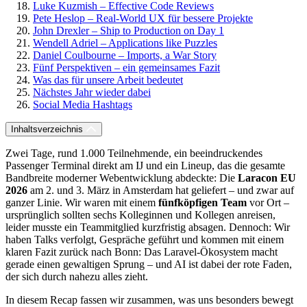
Luke Kuzmish – Effective Code Reviews
Pete Heslop – Real-World UX für bessere Projekte
John Drexler – Ship to Production on Day 1
Wendell Adriel – Applications like Puzzles
Daniel Coulbourne – Imports, a War Story
Fünf Perspektiven – ein gemeinsames Fazit
Was das für unsere Arbeit bedeutet
Nächstes Jahr wieder dabei
Social Media Hashtags
Inhaltsverzeichnis
Zwei Tage, rund 1.000 Teilnehmende, ein beeindruckendes
Passenger Terminal direkt am IJ und ein Lineup, das die gesamte
Bandbreite moderner Webentwicklung abdeckte: Die
Laracon EU
2026
am 2. und 3. März in Amsterdam hat geliefert – und zwar auf
ganzer Linie. Wir waren mit einem
fünfköpfigen Team
vor Ort –
ursprünglich sollten sechs Kolleginnen und Kollegen anreisen,
leider musste ein Teammitglied kurzfristig absagen. Dennoch: Wir
haben Talks verfolgt, Gespräche geführt und kommen mit einem
klaren Fazit zurück nach Bonn: Das Laravel-Ökosystem macht
gerade einen gewaltigen Sprung – und AI ist dabei der rote Faden,
der sich durch nahezu alles zieht.
In diesem Recap fassen wir zusammen, was uns besonders bewegt