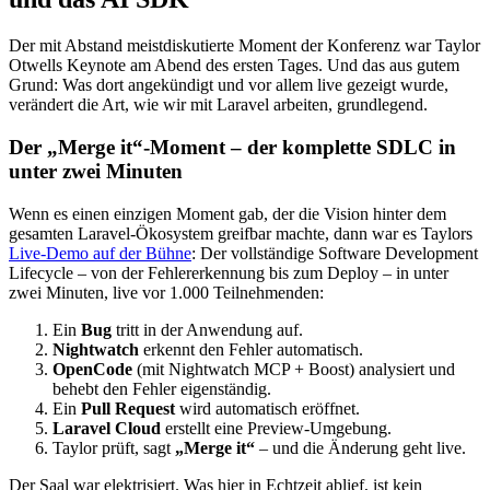
Der mit Abstand meistdiskutierte Moment der Konferenz war Taylor
Otwells Keynote am Abend des ersten Tages. Und das aus gutem
Grund: Was dort angekündigt und vor allem live gezeigt wurde,
verändert die Art, wie wir mit Laravel arbeiten, grundlegend.
Der „Merge it“-Moment – der komplette SDLC in
unter zwei Minuten
Wenn es einen einzigen Moment gab, der die Vision hinter dem
gesamten Laravel-Ökosystem greifbar machte, dann war es Taylors
Live-Demo auf der Bühne
: Der vollständige Software Development
Lifecycle – von der Fehlererkennung bis zum Deploy – in unter
zwei Minuten, live vor 1.000 Teilnehmenden:
Ein
Bug
tritt in der Anwendung auf.
Nightwatch
erkennt den Fehler automatisch.
OpenCode
(mit Nightwatch MCP + Boost) analysiert und
behebt den Fehler eigenständig.
Ein
Pull Request
wird automatisch eröffnet.
Laravel Cloud
erstellt eine Preview-Umgebung.
Taylor prüft, sagt
„Merge it“
– und die Änderung geht live.
Der Saal war elektrisiert. Was hier in Echtzeit ablief, ist kein