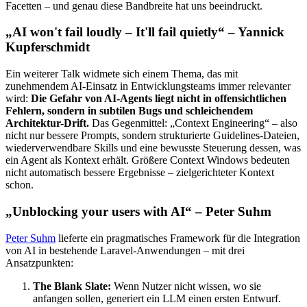
Facetten – und genau diese Bandbreite hat uns beeindruckt.
„AI won't fail loudly – It'll fail quietly“ – Yannick
Kupferschmidt
Ein weiterer Talk widmete sich einem Thema, das mit
zunehmendem AI-Einsatz in Entwicklungsteams immer relevanter
wird:
Die Gefahr von AI-Agents liegt nicht in offensichtlichen
Fehlern, sondern in subtilen Bugs und schleichendem
Architektur-Drift.
Das Gegenmittel: „Context Engineering“ – also
nicht nur bessere Prompts, sondern strukturierte Guidelines-Dateien,
wiederverwendbare Skills und eine bewusste Steuerung dessen, was
ein Agent als Kontext erhält. Größere Context Windows bedeuten
nicht automatisch bessere Ergebnisse – zielgerichteter Kontext
schon.
„Unblocking your users with AI“ – Peter Suhm
Peter Suhm
lieferte ein pragmatisches Framework für die Integration
von AI in bestehende Laravel-Anwendungen – mit drei
Ansatzpunkten:
The Blank Slate:
Wenn Nutzer nicht wissen, wo sie
anfangen sollen, generiert ein LLM einen ersten Entwurf.