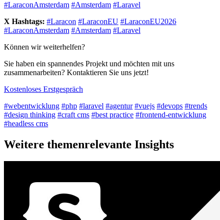
#LaraconAmsterdam
#Amsterdam
#Laravel
X Hashtags:
#Laracon
#LaraconEU
#LaraconEU2026
#LaraconAmsterdam
#Amsterdam
#Laravel
Können wir weiterhelfen?
Sie haben ein spannendes Projekt und möchten mit uns
zusammenarbeiten? Kontaktieren Sie uns jetzt!
Kostenloses Erstgespräch
#webentwicklung
#php
#laravel
#agentur
#vuejs
#devops
#trends
#design thinking
#craft cms
#best practice
#frontend-entwicklung
#headless cms
Weitere themenrelevante Insights