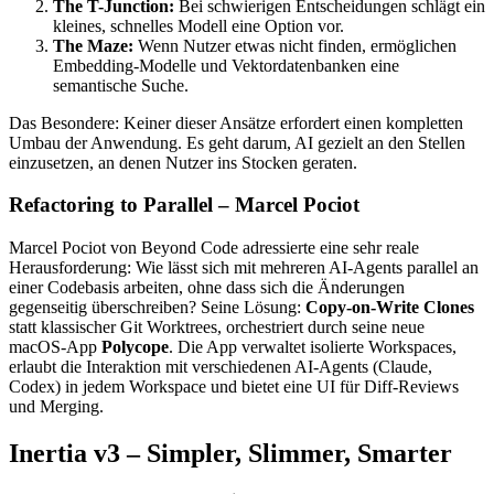
The T-Junction:
Bei schwierigen Entscheidungen schlägt ein
kleines, schnelles Modell eine Option vor.
The Maze:
Wenn Nutzer etwas nicht finden, ermöglichen
Embedding-Modelle und Vektordatenbanken eine
semantische Suche.
Das Besondere: Keiner dieser Ansätze erfordert einen kompletten
Umbau der Anwendung. Es geht darum, AI gezielt an den Stellen
einzusetzen, an denen Nutzer ins Stocken geraten.
Refactoring to Parallel – Marcel Pociot
Marcel Pociot von Beyond Code adressierte eine sehr reale
Herausforderung: Wie lässt sich mit mehreren AI-Agents parallel an
einer Codebasis arbeiten, ohne dass sich die Änderungen
gegenseitig überschreiben? Seine Lösung:
Copy-on-Write Clones
statt klassischer Git Worktrees, orchestriert durch seine neue
macOS-App
Polycope
. Die App verwaltet isolierte Workspaces,
erlaubt die Interaktion mit verschiedenen AI-Agents (Claude,
Codex) in jedem Workspace und bietet eine UI für Diff-Reviews
und Merging.
Inertia v3 – Simpler, Slimmer, Smarter