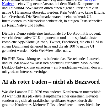
Native“
– ein völlig neuer Ansatz, bei dem Blade-Komponenten
und Tailwind-CSS-Klassen durch einen eigenen Parser direkt in
native UI-Elemente übersetzt werden. Kein WebView, keine Bridge,
kein Overhead. Die Benchmarks waren beeindruckend: UI-
Interaktionen im Mikrosekundenbereich, in einigen Tests schneller
als React Native und Flutter.
Die Live-Demo zeigte eine funktionale To-Do-App mit Eloquent,
verschiedene native UI-Komponenten und – am spektakulärsten –
komplette App-Klone (Airbnb, Twitter, Facebook), die ein LLM in
einem Durchgang generiert hatte und die als 100 % native UI
gerendert wurden. Kein WebView, alles nativ.
Für PHP-Entwicklungsteams bedeutet das: Bestehendes Laravel-
und PHP-Know-how lässt sich potenziell für native Mobile- und
Desktop-Entwicklung einsetzen – ein Paradigmenwechsel, den wir
mit großem Interesse verfolgen.
AI als roter Faden – nicht als Buzzword
Was die Laracon EU 2026 von anderen Konferenzen unterschied:
AI war nicht das plakative Hauptthema einer einzelnen Keynote,
sondern zog sich als praktischer, greifbarer Aspekt durch die
gesamte Konferenz. Mehrere Talks beleuchteten unterschiedliche