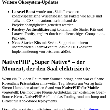
Weitere Ökosystem-Updates
Laravel Boost
wurde um „Skills“ erweitert –
kontextspezifische Wissensbasen für Pakete wie MCP und
Tailwind CSS, die automatisch anhand der
Projektabhängigkeiten generiert werden.
Passkey-Authentifizierung
kommt in alle Starter Kits und
Laravel Fortify, ergänzt durch ein clientseitiges Companion-
Package.
Neue Starter Kits
mit Svelte-Support und einem
überarbeiteten Teams-Feature, das die URL-basierte
Implementierung von Jetstream ablöst.
NativePHP „Super Native“ – der
Moment, der den Saal elektrisierte
Wenn ein Talk den Raum zum Staunen bringt, dann war es Shane
Rosenthals Präsentation am zweiten Tag. Bereits am Vortag hatte
Simon Hamp den aktuellen Stand von
NativePHP für Mobile
vorgestellt: Die modulare Plugin-Architektur, der kostenlose Open-
Source-Kern „NativePHP Air“ und das Tooling rund um Jump und
Bifrost für App-Store-Deployments.
Doch Shane setzte am nächsten Tag noch einen drauf:
„Super