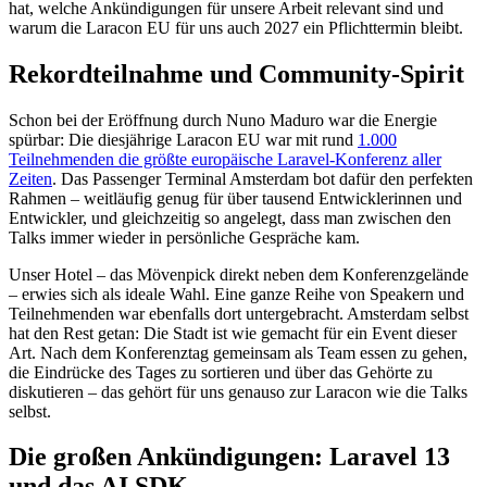
hat, welche Ankündigungen für unsere Arbeit relevant sind und
warum die Laracon EU für uns auch 2027 ein Pflichttermin bleibt.
Rekordteilnahme und Community-Spirit
Schon bei der Eröffnung durch Nuno Maduro war die Energie
spürbar: Die diesjährige Laracon EU war mit rund
1.000
Teilnehmenden die größte europäische Laravel-Konferenz aller
Zeiten
. Das Passenger Terminal Amsterdam bot dafür den perfekten
Rahmen – weitläufig genug für über tausend Entwicklerinnen und
Entwickler, und gleichzeitig so angelegt, dass man zwischen den
Talks immer wieder in persönliche Gespräche kam.
Unser Hotel – das Mövenpick direkt neben dem Konferenzgelände
– erwies sich als ideale Wahl. Eine ganze Reihe von Speakern und
Teilnehmenden war ebenfalls dort untergebracht. Amsterdam selbst
hat den Rest getan: Die Stadt ist wie gemacht für ein Event dieser
Art. Nach dem Konferenztag gemeinsam als Team essen zu gehen,
die Eindrücke des Tages zu sortieren und über das Gehörte zu
diskutieren – das gehört für uns genauso zur Laracon wie die Talks
selbst.
Die großen Ankündigungen: Laravel 13
und das AI SDK