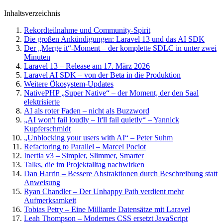
Inhaltsverzeichnis
Rekordteilnahme und Community-Spirit
Die großen Ankündigungen: Laravel 13 und das AI SDK
Der „Merge it“-Moment – der komplette SDLC in unter zwei
Minuten
Laravel 13 – Release am 17. März 2026
Laravel AI SDK – von der Beta in die Produktion
Weitere Ökosystem-Updates
NativePHP „Super Native“ – der Moment, der den Saal
elektrisierte
AI als roter Faden – nicht als Buzzword
„AI won't fail loudly – It'll fail quietly“ – Yannick
Kupferschmidt
„Unblocking your users with AI“ – Peter Suhm
Refactoring to Parallel – Marcel Pociot
Inertia v3 – Simpler, Slimmer, Smarter
Talks, die im Projektalltag nachwirken
Dan Harrin – Bessere Abstraktionen durch Beschreibung statt
Anweisung
Ryan Chandler – Der Unhappy Path verdient mehr
Aufmerksamkeit
Tobias Petry – Eine Milliarde Datensätze mit Laravel
Leah Thompson – Modernes CSS ersetzt JavaScript