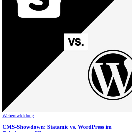
Webentwicklung
CMS-Showdown: Statamic vs. WordPress im