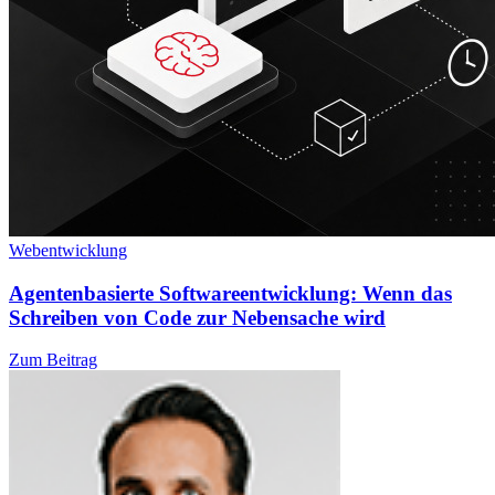
Webentwicklung
Agentenbasierte Softwareentwicklung: Wenn das
Schreiben von Code zur Nebensache wird
Zum Beitrag