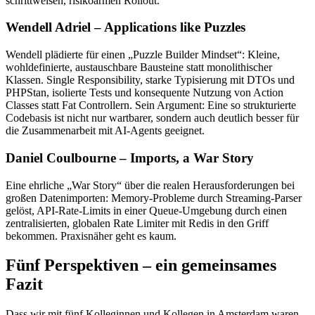
schrittweisen, risikoarmen Rollout.
Wendell Adriel – Applications like Puzzles
Wendell plädierte für einen „Puzzle Builder Mindset“: Kleine,
wohldefinierte, austauschbare Bausteine statt monolithischer
Klassen. Single Responsibility, starke Typisierung mit DTOs und
PHPStan, isolierte Tests und konsequente Nutzung von Action
Classes statt Fat Controllern. Sein Argument: Eine so strukturierte
Codebasis ist nicht nur wartbarer, sondern auch deutlich besser für
die Zusammenarbeit mit AI-Agents geeignet.
Daniel Coulbourne – Imports, a War Story
Eine ehrliche „War Story“ über die realen Herausforderungen bei
großen Datenimporten: Memory-Probleme durch Streaming-Parser
gelöst, API-Rate-Limits in einer Queue-Umgebung durch einen
zentralisierten, globalen Rate Limiter mit Redis in den Griff
bekommen. Praxisnäher geht es kaum.
Fünf Perspektiven – ein gemeinsames
Fazit
Dass wir mit fünf Kolleginnen und Kollegen in Amsterdam waren,