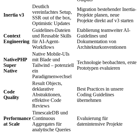
Deutlich
Migration bestehender Inertia-
vereinfachtes Setup,
Inertia v3
Projekte planen, neue
SSR out of the box,
Projekte direkt auf v3 starten
Optimistic Updates
Guidelines-Dateien
Etablierung teamweiter AI-
Context
und Reusable Skills
Guidelines und
Engineering
für AI-Agent-
Dokumentation von
Workflows
Architekturkonventionen
Native Mobile-UIs
NativePHP
mit Blade und
Technologie beobachten, erste
Super
Tailwind – potenziell
Prototypen evaluieren
Native
ein
Paradigmenwechsel
Result Objects,
deklarative
Best Practices in unsere
Code
Abstraktionen,
Coding Guidelines
Quality
effektive Code
übernehmen
Reviews
TimescaleDB und
Performance
Continuous
Evaluierung für
at Scale
Aggregates für
datenintensive Projekte
analytische Queries