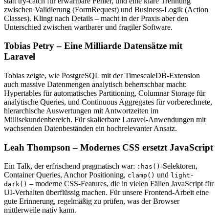
statt try-catch für erwartbare Fehler, und eine klare Trennung
zwischen Validierung (FormRequest) und Business-Logik (Action
Classes). Klingt nach Details – macht in der Praxis aber den
Unterschied zwischen wartbarer und fragiler Software.
Tobias Petry – Eine Milliarde Datensätze mit
Laravel
Tobias zeigte, wie PostgreSQL mit der TimescaleDB-Extension
auch massive Datenmengen analytisch beherrschbar macht:
Hypertables für automatisches Partitioning, Columnar Storage für
analytische Queries, und Continuous Aggregates für vorberechnete,
hierarchische Auswertungen mit Antwortzeiten im
Millisekundenbereich. Für skalierbare Laravel-Anwendungen mit
wachsenden Datenbeständen ein hochrelevanter Ansatz.
Leah Thompson – Modernes CSS ersetzt JavaScript
Ein Talk, der erfrischend pragmatisch war:
-Selektoren,
:has()
Container Queries, Anchor Positioning,
und
clamp()
light-
– moderne CSS-Features, die in vielen Fällen JavaScript für
dark()
UI-Verhalten überflüssig machen. Für unsere Frontend-Arbeit eine
gute Erinnerung, regelmäßig zu prüfen, was der Browser
mittlerweile nativ kann.