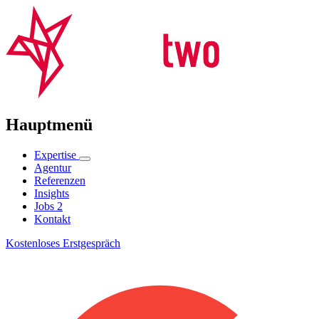
Hauptmenü
Expertise
Agentur
Referenzen
Insights
Jobs
2
Kontakt
Kostenloses Erstgespräch