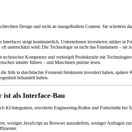
hlechten Design und nicht an mangelhaftem Content. Sie scheitern dara
Interfaces steigt kontinuierlich. Unternehmen investieren stärker in 
oft unterschätzt wird: Die Technologie ist nicht das Fundament – sie i
 mit technischer Kompetenz und verknüpft Produktziele mit Technologi
enschen intuitiv führen – und Maschinen präzise lesen.
 die früh in durchdachte Frontend-Strukturen investiert haben, später
legenheit behandelt haben.
st als Interface-Bau
ch KI-Integration, erweiterte Engineering-Rollen und Fortschritte bei 
rn, weniger JavaScript an Browser auszuliefern, weniger Anfragen zur
izienter.