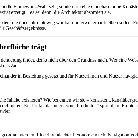
nicht die Framework-Wahl sein, sondern ob eine Codebase hohe Kohäsio
ität erzeugt – es sei denn, die Architektur absorbiert sie.
ojekten, die über Jahre hinweg wartbar und erweiterbar bleiben sollen.
ür Geschäftsergebnisse.
berfläche trägt
ientierung findet, denkt nicht über den Grundriss nach. Wer eine Websi
t das Ziel.
miteinander in Beziehung gesetzt und für Nutzerinnen und Nutzer navig
he Inhalte existieren? Wie benennen wir sie – konsistent, kanalübergre
 definieren. Ein Portal, das intern von „Produkten" spricht, im Fronte
awler.
en geordnet werden. Eine durchdachte Taxonomie macht Navigation vor