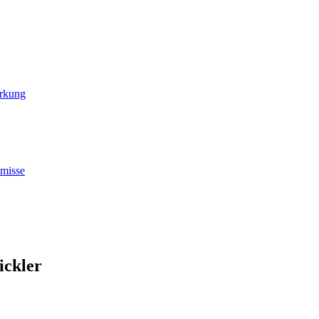
irkung
omisse
ickler