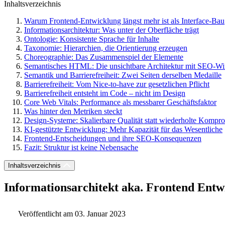
Inhaltsverzeichnis
Warum Frontend-Entwicklung längst mehr ist als Interface-Bau
Informationsarchitektur: Was unter der Oberfläche trägt
Ontologie: Konsistente Sprache für Inhalte
Taxonomie: Hierarchien, die Orientierung erzeugen
Choreographie: Das Zusammenspiel der Elemente
Semantisches HTML: Die unsichtbare Architektur mit SEO-W
Semantik und Barrierefreiheit: Zwei Seiten derselben Medaille
Barrierefreiheit: Vom Nice-to-have zur gesetzlichen Pflicht
Barrierefreiheit entsteht im Code – nicht im Design
Core Web Vitals: Performance als messbarer Geschäftsfaktor
Was hinter den Metriken steckt
Design-Systeme: Skalierbare Qualität statt wiederholte Kompr
KI-gestützte Entwicklung: Mehr Kapazität für das Wesentliche
Frontend-Entscheidungen und ihre SEO-Konsequenzen
Fazit: Struktur ist keine Nebensache
Inhaltsverzeichnis
Informationsarchitekt aka. Frontend Entw
Veröffentlicht am 03. Januar 2023