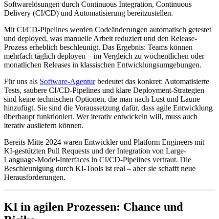
Softwarelösungen durch Continuous Integration, Continuous
Delivery (CI/CD) und Automatisierung bereitzustellen.
Mit CI/CD-Pipelines werden Codeänderungen automatisch getestet
und deployed, was manuelle Arbeit reduziert und den Release-
Prozess erheblich beschleunigt. Das Ergebnis: Teams können
mehrfach täglich deployen – im Vergleich zu wöchentlichen oder
monatlichen Releases in klassischen Entwicklungsumgebungen.
Für uns als
Software-Agentur
bedeutet das konkret: Automatisierte
Tests, saubere CI/CD-Pipelines und klare Deployment-Strategien
sind keine technischen Optionen, die man nach Lust und Laune
hinzufügt. Sie sind die Voraussetzung dafür, dass agile Entwicklung
überhaupt funktioniert. Wer iterativ entwickeln will, muss auch
iterativ ausliefern können.
Bereits Mitte 2024 waren Entwickler und Platform Engineers mit
KI-gestützten Pull Requests und der Integration von Large-
Language-Model-Interfaces in CI/CD-Pipelines vertraut. Die
Beschleunigung durch KI-Tools ist real – aber sie schafft neue
Herausforderungen.
KI in agilen Prozessen: Chance und