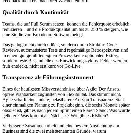
Feedback nicht erst nach drei Wochen eintrifft.
Qualität durch Kontinuität
Teams, die auf Full Scrum setzen, können die Fehlerquote erheblich
reduzieren – und die Produktqualität um bis zu 250 % steigern, wie
eine Studie von Broadcom Software belegt.
Das gelingt nicht durch Glück, sondern durch Struktur: Code
Reviews, automatisierte Tests und regelmäßige Retrospektiven sind
in einem gut geführten agilen Prozess keine optionalen Extras,
sondern feste Bestandteile des Entwicklungszyklus. Fehler werden
früh entdeckt, nicht erst kurz vor Go-Live.
Transparenz als Führungsinstrument
Eines der häufigsten Missverständnisse über Agile: Der Ansatz
opfere Planbarkeit zugunsten von Flexibilität. Das stimmt nicht.
Agile schafft eine andere, belastbarere Art von Transparenz. Statt
einer einmaligen Planung zu Projektbeginn, die sechs Monate später
obsolet ist, gibt es nach jedem Sprint einen klaren Stand: Was wurde
geliefert? Was kommt als Nächstes? Wo gibt es Risiken?
Verbesserte Zusammenarbeit und eine bessere Ausrichtung am
Business sind die zwei meistgenannten Gründe, warum