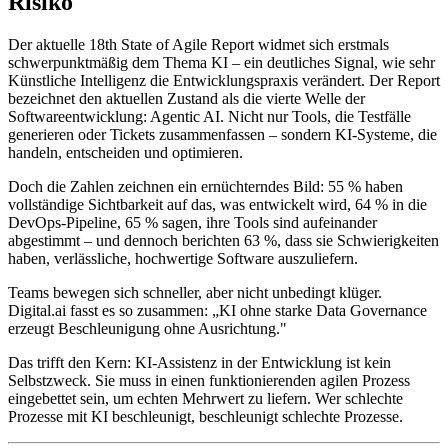
Risiko
Der aktuelle 18th State of Agile Report widmet sich erstmals
schwerpunktmäßig dem Thema KI – ein deutliches Signal, wie sehr
Künstliche Intelligenz die Entwicklungspraxis verändert. Der Report
bezeichnet den aktuellen Zustand als die vierte Welle der
Softwareentwicklung: Agentic AI. Nicht nur Tools, die Testfälle
generieren oder Tickets zusammenfassen – sondern KI-Systeme, die
handeln, entscheiden und optimieren.
Doch die Zahlen zeichnen ein ernüchterndes Bild: 55 % haben
vollständige Sichtbarkeit auf das, was entwickelt wird, 64 % in die
DevOps-Pipeline, 65 % sagen, ihre Tools sind aufeinander
abgestimmt – und dennoch berichten 63 %, dass sie Schwierigkeiten
haben, verlässliche, hochwertige Software auszuliefern.
Teams bewegen sich schneller, aber nicht unbedingt klüger.
Digital.ai fasst es so zusammen: „KI ohne starke Data Governance
erzeugt Beschleunigung ohne Ausrichtung."
Das trifft den Kern: KI-Assistenz in der Entwicklung ist kein
Selbstzweck. Sie muss in einen funktionierenden agilen Prozess
eingebettet sein, um echten Mehrwert zu liefern. Wer schlechte
Prozesse mit KI beschleunigt, beschleunigt schlechte Prozesse.