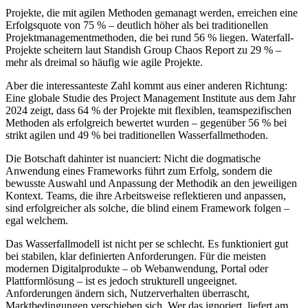
Projekte, die mit agilen Methoden gemanagt werden, erreichen eine
Erfolgsquote von 75 % – deutlich höher als bei traditionellen
Projektmanagementmethoden, die bei rund 56 % liegen. Waterfall-
Projekte scheitern laut Standish Group Chaos Report zu 29 % –
mehr als dreimal so häufig wie agile Projekte.
Aber die interessanteste Zahl kommt aus einer anderen Richtung:
Eine globale Studie des Project Management Institute aus dem Jahr
2024 zeigt, dass 64 % der Projekte mit flexiblen, teamspezifischen
Methoden als erfolgreich bewertet wurden – gegenüber 56 % bei
strikt agilen und 49 % bei traditionellen Wasserfallmethoden.
Die Botschaft dahinter ist nuanciert: Nicht die dogmatische
Anwendung eines Frameworks führt zum Erfolg, sondern die
bewusste Auswahl und Anpassung der Methodik an den jeweiligen
Kontext. Teams, die ihre Arbeitsweise reflektieren und anpassen,
sind erfolgreicher als solche, die blind einem Framework folgen –
egal welchem.
Das Wasserfallmodell ist nicht per se schlecht. Es funktioniert gut
bei stabilen, klar definierten Anforderungen. Für die meisten
modernen Digitalprodukte – ob Webanwendung, Portal oder
Plattformlösung – ist es jedoch strukturell ungeeignet.
Anforderungen ändern sich, Nutzerverhalten überrascht,
Marktbedingungen verschieben sich. Wer das ignoriert, liefert am