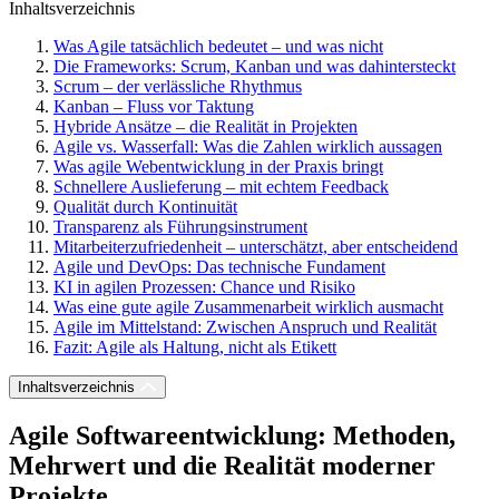
Inhaltsverzeichnis
Was Agile tatsächlich bedeutet – und was nicht
Die Frameworks: Scrum, Kanban und was dahintersteckt
Scrum – der verlässliche Rhythmus
Kanban – Fluss vor Taktung
Hybride Ansätze – die Realität in Projekten
Agile vs. Wasserfall: Was die Zahlen wirklich aussagen
Was agile Webentwicklung in der Praxis bringt
Schnellere Auslieferung – mit echtem Feedback
Qualität durch Kontinuität
Transparenz als Führungsinstrument
Mitarbeiterzufriedenheit – unterschätzt, aber entscheidend
Agile und DevOps: Das technische Fundament
KI in agilen Prozessen: Chance und Risiko
Was eine gute agile Zusammenarbeit wirklich ausmacht
Agile im Mittelstand: Zwischen Anspruch und Realität
Fazit: Agile als Haltung, nicht als Etikett
Inhaltsverzeichnis
Agile Softwareentwicklung: Methoden,
Mehrwert und die Realität moderner
Projekte