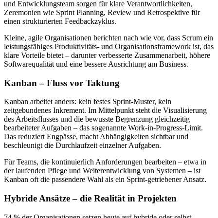
und Entwicklungsteam sorgen für klare Verantwortlichkeiten,
Zeremonien wie Sprint Planning, Review und Retrospektive für
einen strukturierten Feedbackzyklus.
Kleine, agile Organisationen berichten nach wie vor, dass Scrum ein
leistungsfähiges Produktivitäts- und Organisationsframework ist, das
klare Vorteile bietet – darunter verbesserte Zusammenarbeit, höhere
Softwarequalität und eine bessere Ausrichtung am Business.
Kanban – Fluss vor Taktung
Kanban arbeitet anders: kein festes Sprint-Muster, kein
zeitgebundenes Inkrement. Im Mittelpunkt steht die Visualisierung
des Arbeitsflusses und die bewusste Begrenzung gleichzeitig
bearbeiteter Aufgaben – das sogenannte Work-in-Progress-Limit.
Das reduziert Engpässe, macht Abhängigkeiten sichtbar und
beschleunigt die Durchlaufzeit einzelner Aufgaben.
Für Teams, die kontinuierlich Anforderungen bearbeiten – etwa in
der laufenden Pflege und Weiterentwicklung von Systemen – ist
Kanban oft die passendere Wahl als ein Sprint-getriebener Ansatz.
Hybride Ansätze – die Realität in Projekten
74 % der Organisationen setzen heute auf hybride oder selbst