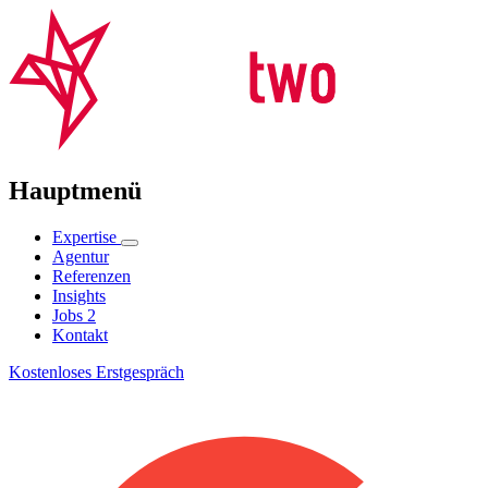
Hauptmenü
Expertise
Agentur
Referenzen
Insights
Jobs
2
Kontakt
Kostenloses Erstgespräch