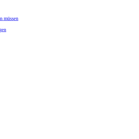
en müssen
gen