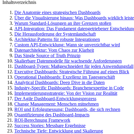
Inhaltsverzeichnis
Die Anatomie eines strategischen Dashboards
Über die Visualisierung hinaus: Was Dashboards wirklich leist
Warum Standard-Lösungen an ihre Grenzen stoßen
API-Integration: Das Fundament datengetriebener Entscheidun
Die Herausforderung der Systemlandschaft
Architektur-Patterns für robuste Integrationen
Custom API-Entwicklung: Wann sie unverzichtbar wird
Datenarchitektur: Vom Chaos zur Klarheit
Das Single Source of Truth Prinzip
Skalierbare Datenmodelle für wachsende Anforderungen
Dashboard-Typen: Maßgeschneidert für jeden Anwendungsfall
Executive Dashboards: Strategische Führung auf einen Blick
Operational Dashboards: Exzellenz im Tagesgeschäft
Analytical Dashboards: Deep Dive in die Daten
Industry-Specific Dashboards: Branchenexpertise in Code
Implementierungsstrategie: Von der Vision zur Realität
Der Agile Dashboard-Entwicklungsprozess
Change Management: Menschen mitnehmen
ROI und Erfolgsmessung: Dashboards, die sich rechnen
Quantifizierung des Dashboard-Impacts
ROI-Berechnung Framework
Success Stories: Messbare Ergebnisse
Technische Tiefe: Entwicklung und Skalierung