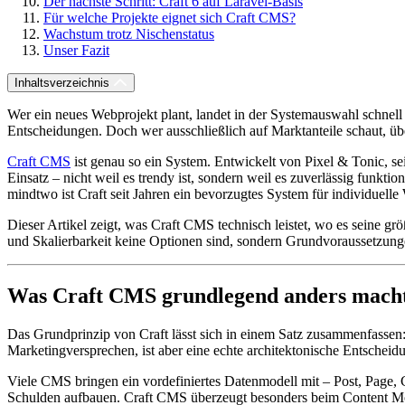
Der nächste Schritt: Craft 6 auf Laravel-Basis
Für welche Projekte eignet sich Craft CMS?
Wachstum trotz Nischenstatus
Unser Fazit
Inhaltsverzeichnis
Wer ein neues Webprojekt plant, landet in der Systemauswahl schnell
Entscheidungen. Doch wer ausschließlich auf Marktanteile schaut, übe
Craft CMS
ist genau so ein System. Entwickelt von Pixel & Tonic, 
Einsatz – nicht weil es trendy ist, sondern weil es zuverlässig funk
mindtwo ist Craft seit Jahren ein bevorzugtes System für individuelle
Dieser Artikel zeigt, was Craft CMS technisch leistet, wo es seine gr
und Skalierbarkeit keine Optionen sind, sondern Grundvoraussetzung
Was Craft CMS grundlegend anders mach
Das Grundprinzip von Craft lässt sich in einem Satz zusammenfassen: B
Marketingversprechen, ist aber eine echte architektonische Entscheid
Viele CMS bringen ein vordefiniertes Datenmodell mit – Post, Page,
Schulden aufbauen. Craft CMS überzeugt besonders beim Content Model