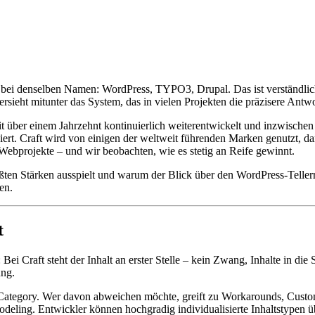
 bei denselben Namen: WordPress, TYPO3, Drupal. Das ist verständlich
rsieht mitunter das System, das in vielen Projekten die präzisere Ant
seit über einem Jahrzehnt kontinuierlich weiterentwickelt und inzwis
tioniert. Craft wird von einigen der weltweit führenden Marken genutzt
 Webprojekte – und wir beobachten, wie es stetig an Reife gewinnt.
ößten Stärken ausspielt und warum der Blick über den WordPress-Tellerra
en.
t
ei Craft steht der Inhalt an erster Stelle – kein Zwang, Inhalte in die
ung.
 Category. Wer davon abweichen möchte, greift zu Workarounds, Custom
ing. Entwickler können hochgradig individualisierte Inhaltstypen übe