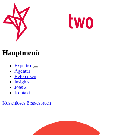
Hauptmenü
Expertise
Agentur
Referenzen
Insights
Jobs
2
Kontakt
Kostenloses Erstgespräch