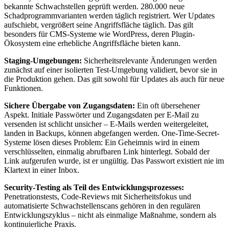
bekannte Schwachstellen geprüft werden. 280.000 neue
Schadprogrammvarianten werden täglich registriert. Wer Updates
aufschiebt, vergrößert seine Angriffsfläche täglich. Das gilt
besonders für CMS-Systeme wie WordPress, deren Plugin-
Ökosystem eine erhebliche Angriffsfläche bieten kann.
Staging-Umgebungen:
Sicherheitsrelevante Änderungen werden
zunächst auf einer isolierten Test-Umgebung validiert, bevor sie in
die Produktion gehen. Das gilt sowohl für Updates als auch für neue
Funktionen.
Sichere Übergabe von Zugangsdaten:
Ein oft übersehener
Aspekt. Initiale Passwörter und Zugangsdaten per E-Mail zu
versenden ist schlicht unsicher – E-Mails werden weitergeleitet,
landen in Backups, können abgefangen werden. One-Time-Secret-
Systeme lösen dieses Problem: Ein Geheimnis wird in einem
verschlüsselten, einmalig abrufbaren Link hinterlegt. Sobald der
Link aufgerufen wurde, ist er ungültig. Das Passwort existiert nie im
Klartext in einer Inbox.
Security-Testing als Teil des Entwicklungsprozesses:
Penetrationstests, Code-Reviews mit Sicherheitsfokus und
automatisierte Schwachstellenscans gehören in den regulären
Entwicklungszyklus – nicht als einmalige Maßnahme, sondern als
kontinuierliche Praxis.