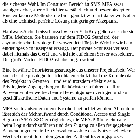
die sicherste Wahl. Im Consumer-Bereich ist SMS-MFA zwar
weniger sicher, aber oft leichter verständlich und besser akzeptiert.
Eine einfachere Methode, die breit genutzt wird, ist dabei wertvoller
als eine technisch perfekte Lösung mit geringer Akzeptanz.
Hardware-Sicherheitsschlüssel wie der YubiKey gelten als sicherste
MFA-Methode. Sie basieren auf dem FIDO2-Standard, der
asymmetrische Kryptografie verwendet: Für jede Website wird ein
eindeutiges Schlüsselpaar erzeugt. Der private Schlüssel verlässt
dabei niemals das Gerät und wird nie auf einem Server gespeichert.
Der große Vorteil: FIDO2 ist phishing-resistent.
Eine bewährte Priorisierungsstrategie aus unserer Projektarbeit: Wer
zunächst die privilegierten Identitäten schützt, hält die Komplexität
des Projekts in Grenzen – und wird trotzdem effektiv sein.
Privilegierte Zugänge bergen die höchsten Gefahren, da ihre
Anwender über weitreichende Berechtigungen verfügen und auf
geschäftskritische Daten und Systeme zugreifen können.
MFA sollte außerdem niemals isoliert betrachtet werden. Abmildern
lässt sich der Mehraufwand durch Conditional Access und Single
Sign-on (SSO). SSO ermöglicht es, die MFA-Prüfung einmalig
beim Login durchzuführen und den Zugang zu allen freigegebenen
Anwendungen zentral zu verwalten – ohne dass Nutzer bei jedem
Wechsel erneut durch den gesamten Authentifizierungsprozess