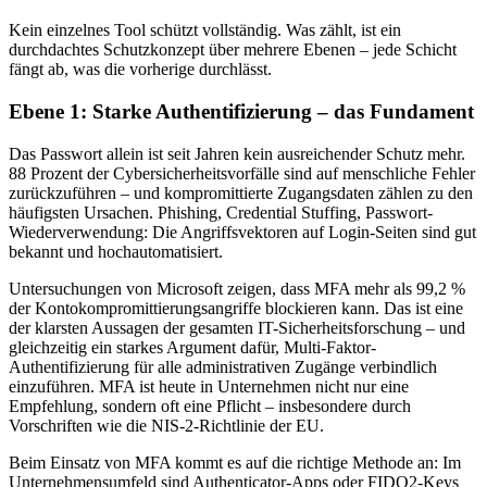
Kein einzelnes Tool schützt vollständig. Was zählt, ist ein
durchdachtes Schutzkonzept über mehrere Ebenen – jede Schicht
fängt ab, was die vorherige durchlässt.
Ebene 1: Starke Authentifizierung – das Fundament
Das Passwort allein ist seit Jahren kein ausreichender Schutz mehr.
88 Prozent der Cybersicherheitsvorfälle sind auf menschliche Fehler
zurückzuführen – und kompromittierte Zugangsdaten zählen zu den
häufigsten Ursachen. Phishing, Credential Stuffing, Passwort-
Wiederverwendung: Die Angriffsvektoren auf Login-Seiten sind gut
bekannt und hochautomatisiert.
Untersuchungen von Microsoft zeigen, dass MFA mehr als 99,2 %
der Kontokompromittierungsangriffe blockieren kann. Das ist eine
der klarsten Aussagen der gesamten IT-Sicherheitsforschung – und
gleichzeitig ein starkes Argument dafür, Multi-Faktor-
Authentifizierung für alle administrativen Zugänge verbindlich
einzuführen. MFA ist heute in Unternehmen nicht nur eine
Empfehlung, sondern oft eine Pflicht – insbesondere durch
Vorschriften wie die NIS-2-Richtlinie der EU.
Beim Einsatz von MFA kommt es auf die richtige Methode an: Im
Unternehmensumfeld sind Authenticator-Apps oder FIDO2-Keys