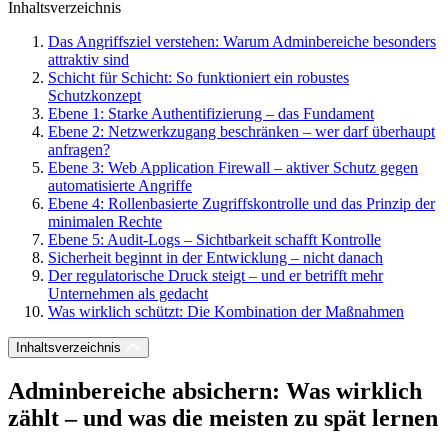
Inhaltsverzeichnis
Das Angriffsziel verstehen: Warum Adminbereiche besonders
attraktiv sind
Schicht für Schicht: So funktioniert ein robustes
Schutzkonzept
Ebene 1: Starke Authentifizierung – das Fundament
Ebene 2: Netzwerkzugang beschränken – wer darf überhaupt
anfragen?
Ebene 3: Web Application Firewall – aktiver Schutz gegen
automatisierte Angriffe
Ebene 4: Rollenbasierte Zugriffskontrolle und das Prinzip der
minimalen Rechte
Ebene 5: Audit-Logs – Sichtbarkeit schafft Kontrolle
Sicherheit beginnt in der Entwicklung – nicht danach
Der regulatorische Druck steigt – und er betrifft mehr
Unternehmen als gedacht
Was wirklich schützt: Die Kombination der Maßnahmen
Inhaltsverzeichnis
Adminbereiche absichern: Was wirklich
zählt – und was die meisten zu spät lernen